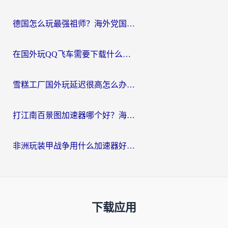
德国怎么玩最强祖师？海外党国服游戏加速器选择全攻略（附宝可梦Online实测）
在国外玩QQ飞车需要下载什么加速器呢？海外党亲测有效的国服游戏加速指南
雪糕工厂国外玩延迟很高怎么办？海外玩家国服游戏加速终极攻略（附实测推荐）
打江南百景图加速器哪个好？海外党踩坑N次后，终于找到不卡的秘诀
非洲玩装甲战争用什么加速器好？海外党亲测有效的国服游戏加速方案
下载应用