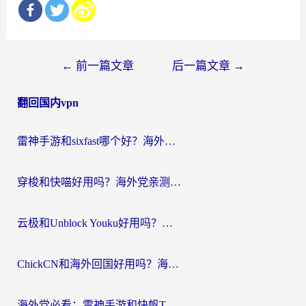
文
←
前一篇文章
后一篇文章
→
章
翻回国内vpn
导
航
雷神手游和sixfast哪个好？海外党亲测3款回国加速器，教你选对不踩坑
穿梭和快喵好用吗？海外党亲测：小众加速器对比+番茄加速器深度体验
云极和Unblock Youku好用吗？海外党亲测+2026回国加速器避坑指南
ChickCN和海外回国好用吗？海外党2026亲测：从手游到影音，选对加速器的3个关键
海外党必看：雷神手游和快帆TV版好用吗？3步选对回国加速器不踩坑