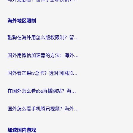
海外地区限制
酷狗在海外用怎么版权限制？留学生亲测：3步解决听国内音乐难题
国外用微信加速器的方法：海外党无缝连接国内生活的实用指南
国外看芒果tv总卡？选对回国加速器，轻松追《浪姐》不费劲
在国外怎么看nba直播网站？海外党专属体育观赛指南，告别地区限制！
国外怎么看手机腾讯视频？海外党亲测有效的追剧加速器选择指南
加速国内游戏