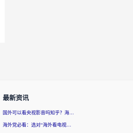
最新资讯
国外可以看央视影音吗知乎？海外党亲测有效的回国加速方案
海外党必看：选对“海外看电视剧软件”，再也不用愁国内剧刷不了