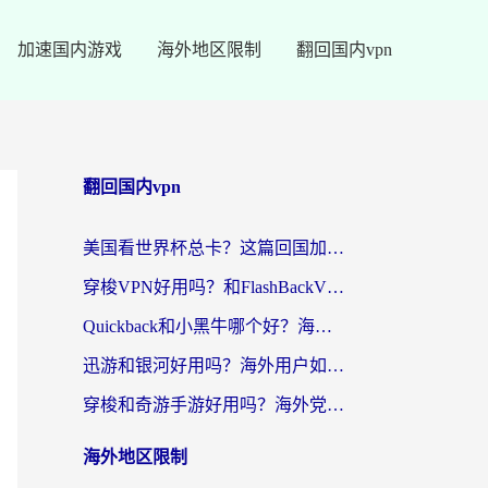
加速国内游戏
海外地区限制
翻回国内vpn
翻回国内vpn
美国看世界杯总卡？这篇回国加速器指南帮你无缝刷国内资源（附苹果手机VPN设置步骤）
穿梭VPN好用吗？和FlashBackVPN对比哪个回国效果更好？
Quickback和小黑牛哪个好？海外党亲测指南，选对回国加速器秒回国内
迅游和银河好用吗？海外用户如何选择回国加速器实现无缝访问国内资源
穿梭和奇游手游好用吗？海外党亲测3款回国加速器，附蜜蜂加速器七天试用攻略
海外地区限制