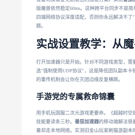
版魔兽依然稳定60ms。这种跨平台同步不是简单的账号
四端网络协议深度适配，否则你永远解决不了"
题。
实战设置教学：从魔
打开加速器只是开始。针对不同游戏类型，需要
选"强制使用UDP协议"，这是降低团队副本
的重传机制会让你在灭团边缘反复横跳。
手游党的专属救命锦囊
用手机玩国服二次元游戏更要命。《超越时空的猫
技能要读条三秒。
番茄加速器
的移动端解法很暴
量却走本地网络。实测旧金山玩家刷猫游副本时