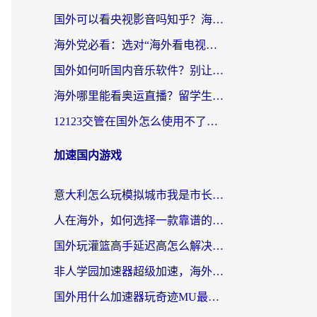
国外可以看央视影音吗知乎？海外党亲测有效的回国加速方案
海外党必看：选对“海外看电视剧软件”，再也不用愁国内剧刷不了
国外如何听国内音乐软件？别让地域限制，断了你的中文歌单
海外哪里能看奥运直播？留学生&海外华人必看的体育赛事观赛终极指南
12123交管在国外怎么使用不了？海外华人必看的无缝访问国内资源指南
加速国内游戏
意大利怎么玩模拟城市我是市长？海外党国服游戏加速终极攻略（附三国3量子特攻解决办法）
人在海外，如何选择一款靠谱的玩剑灵2加速器？
国外玩灌篮高手延迟高怎么解决？海外玩家国服游戏加速终极指南
非人学园加速器超级加速，海外玩家重返国服的通行证
国外用什么加速器玩奇迹MU最好？2026海外玩家国服游戏加速全攻略