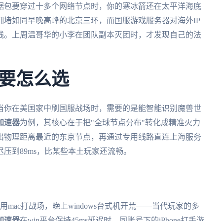
据包要穿过十多个网络节点时，你的寒冰箭还在太平洋海底
堵如同早晚高峰的北京三环，而国服游戏服务器对海外IP
线。上周温哥华的小李在团队副本灭团时，才发现自己的法
要怎么选
当你在美国家中刷国服战场时，需要的是能智能识别魔兽世
加速器
为例，其核心在于把"全球节点分布"转化成精准火力
出物理距离最近的东京节点，再通过专用线路直连上海服务
压到89ms，比某些本土玩家还流畅。
mac打战场，晚上windows台式机开荒——当代玩家的多
加速器
在win平台保持45ms延迟时，同账号下的iPhone打手游