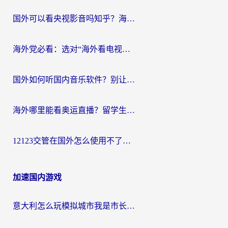
国外可以看央视影音吗知乎？海外党亲测有效的回国加速方案
海外党必看：选对“海外看电视剧软件”，再也不用愁国内剧刷不了
国外如何听国内音乐软件？别让地域限制，断了你的中文歌单
海外哪里能看奥运直播？留学生&海外华人必看的体育赛事观赛终极指南
12123交管在国外怎么使用不了？海外华人必看的无缝访问国内资源指南
加速国内游戏
意大利怎么玩模拟城市我是市长？海外党国服游戏加速终极攻略（附三国3量子特攻解决办法）