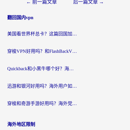
文
←
前一篇文章
后一篇文章
→
章
翻回国内vpn
导
航
美国看世界杯总卡？这篇回国加速器指南帮你无缝刷国内资源（附苹果手机VPN设置步骤）
穿梭VPN好用吗？和FlashBackVPN对比哪个回国效果更好？
Quickback和小黑牛哪个好？海外党亲测指南，选对回国加速器秒回国内
迅游和银河好用吗？海外用户如何选择回国加速器实现无缝访问国内资源
穿梭和奇游手游好用吗？海外党亲测3款回国加速器，附蜜蜂加速器七天试用攻略
海外地区限制