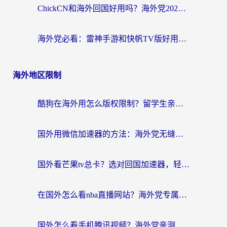
ChickCN和海外回国好用吗？海外党2026亲测：从手游到影音，选对加速器的3个关键
海外党必看：雷神手游和快帆TV版好用吗？3步选对回国加速器不踩坑
海外地区限制
酷狗在海外用怎么版权限制？留学生亲测：3步解决听国内音乐难题
国外用微信加速器的方法：海外党无缝连接国内生活的实用指南
国外看芒果tv总卡？选对回国加速器，轻松追《浪姐》不费劲
在国外怎么看nba直播网站？海外党专属体育观赛指南，告别地区限制！
国外怎么看手机腾讯视频？海外党亲测有效的追剧加速器选择指南