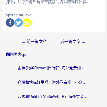
抹平，让每个海外玩家重获指间流动的畅快体验。
Spread the love
←
前一篇文章
后一篇文章
→
翻回国内vpn
雷神手游和sixfast哪个好？海外党亲测3款回国加速器，教你选对不踩坑
穿梭和快喵好用吗？海外党亲测：小众加速器对比+番茄加速器深度体验
云极和Unblock Youku好用吗？海外党亲测+2026回国加速器避坑指南