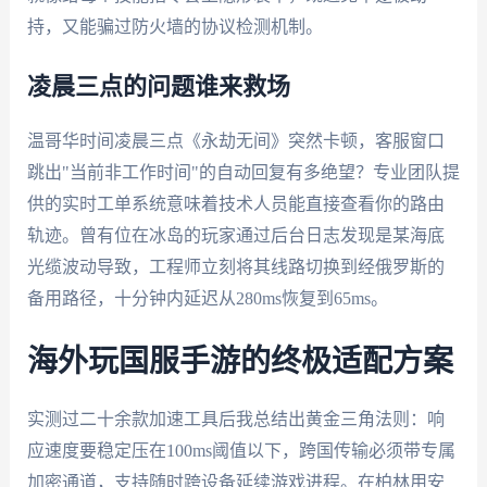
持，又能骗过防火墙的协议检测机制。
凌晨三点的问题谁来救场
温哥华时间凌晨三点《永劫无间》突然卡顿，客服窗口
跳出"当前非工作时间"的自动回复有多绝望？专业团队提
供的实时工单系统意味着技术人员能直接查看你的路由
轨迹。曾有位在冰岛的玩家通过后台日志发现是某海底
光缆波动导致，工程师立刻将其线路切换到经俄罗斯的
备用路径，十分钟内延迟从280ms恢复到65ms。
海外玩国服手游的终极适配方案
实测过二十余款加速工具后我总结出黄金三角法则：响
应速度要稳定压在100ms阈值以下，跨国传输必须带专属
加密通道，支持随时跨设备延续游戏进程。在柏林用安