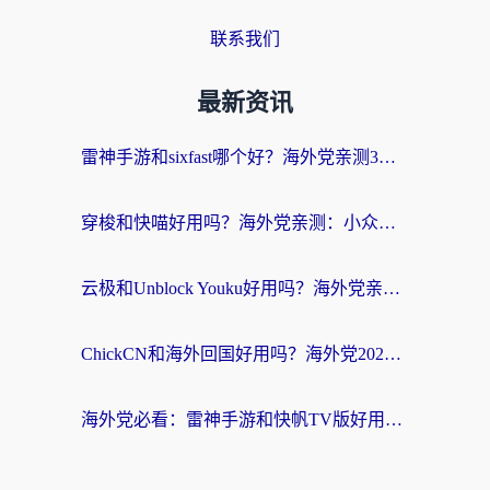
联系我们
最新资讯
雷神手游和sixfast哪个好？海外党亲测3款回国加速器，教你选对不踩坑
穿梭和快喵好用吗？海外党亲测：小众加速器对比+番茄加速器深度体验
云极和Unblock Youku好用吗？海外党亲测+2026回国加速器避坑指南
ChickCN和海外回国好用吗？海外党2026亲测：从手游到影音，选对加速器的3个关键
海外党必看：雷神手游和快帆TV版好用吗？3步选对回国加速器不踩坑