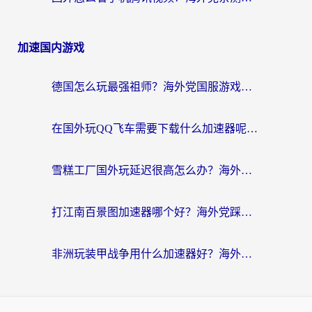
加速国内游戏
德国怎么玩最强祖师？海外党国服游戏加速器选择全攻略（附宝可梦Online实测）
在国外玩QQ飞车需要下载什么加速器呢？海外党亲测有效的国服游戏加速指南
雪糕工厂国外玩延迟很高怎么办？海外玩家国服游戏加速终极攻略（附实测推荐）
打江南百景图加速器哪个好？海外党踩坑N次后，终于找到不卡的秘诀
非洲玩装甲战争用什么加速器好？海外党亲测有效的国服游戏加速方案