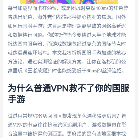
每当加载界面卡在99%，或是团战时突然460ms的红色警
告跳出屏幕，海外党们都懂那种抓心挠肝的焦虑。国外
如何玩国服手游？这背后是物理距离导致的网络高延迟
和数据绕行问题。你的操作指令要绕过大半个地球才能
抵达国内服务器，而游戏数据包经过复杂的国际节点时
就像遭遇连环堵车。本文我将拆解国服手游加速的核心
方法论，通过实测验证的解决方案，让你在洛杉矶的公
寓里玩《王者荣耀》时也能感受低于80ms的丝滑连招。
为什么普通VPN救不了你的国服
手游
试过用常规VPN切回国区却发现角色漂移得更厉害？普
通VPN的节点往往挤满跨区追剧用户，游戏数据包在影
音流量中被挤得东倒西歪。更麻烦的是有些地区根本找