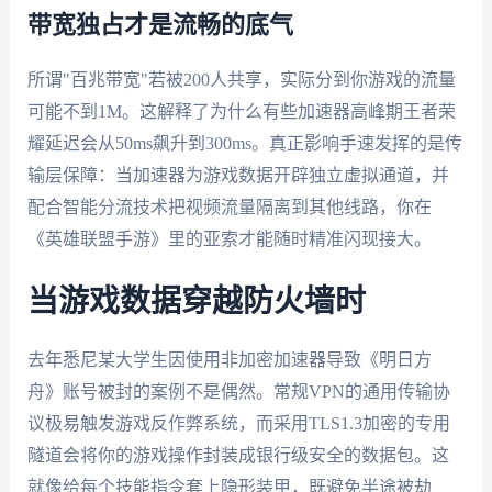
带宽独占才是流畅的底气
所谓"百兆带宽"若被200人共享，实际分到你游戏的流量
可能不到1M。这解释了为什么有些加速器高峰期王者荣
耀延迟会从50ms飙升到300ms。真正影响手速发挥的是传
输层保障：当加速器为游戏数据开辟独立虚拟通道，并
配合智能分流技术把视频流量隔离到其他线路，你在
《英雄联盟手游》里的亚索才能随时精准闪现接大。
当游戏数据穿越防火墙时
去年悉尼某大学生因使用非加密加速器导致《明日方
舟》账号被封的案例不是偶然。常规VPN的通用传输协
议极易触发游戏反作弊系统，而采用TLS1.3加密的专用
隧道会将你的游戏操作封装成银行级安全的数据包。这
就像给每个技能指令套上隐形装甲，既避免半途被劫