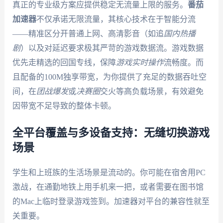
真正的专业级方案应提供稳定无流量上限的服务。
番茄
加速器
不仅承诺无限流量，其核心技术在于智能分流
——精准区分开普通上网、高清影音（如追
国内热播
剧
）以及对延迟要求极其严苛的游戏数据流。游戏数据
优先走精选的回国专线，保障
游戏实时操作
流畅度。而
且配备的100M独享带宽，为你提供了充足的数据吞吐空
间，在
团战爆发
或
决赛圈
交火等高负载场景，有效避免
因带宽不足导致的整体卡顿。
全平台覆盖与多设备支持：无缝切换游戏
场景
学生和上班族的生活场景是流动的。你可能在宿舍用PC
激战，在通勤地铁上用手机来一把，或者需要在图书馆
的Mac上临时登录游戏签到。加速器对平台的兼容性就至
关重要。