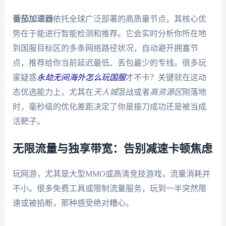
番茄加速器
依托全球广泛部署的高质量节点，其核心优
势在于能进行智能检测和推荐。它会实时分析你所在地
到国服目标区的多条网络路径状况，自动避开拥塞节
点，推荐给你当前延迟最低、丢包最少的专线。很多玩
家疑惑
永劫无间海外怎么玩国服
才不卡？关键就在这动
态优选能力上，尤其在
天人城
混战或者
高资源区
刚落地
时，毫秒级的优化差距决定了你是振刀成功还是被当成
活靶子。
无限流量与独享带宽：告别减速卡顿焦虑
玩网游，尤其是大型MMO或高清竞技游戏，流量消耗并
不小。很多免费工具或限制流量服务，玩到一半突然限
速或被掐断，那种感受绝对糟心。