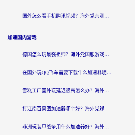
国外怎么看手机腾讯视频？海外党亲测有效的追剧加速器选择指南
加速国内游戏
德国怎么玩最强祖师？海外党国服游戏加速器选择全攻略（附宝可梦Online实测）
在国外玩QQ飞车需要下载什么加速器呢？海外党亲测有效的国服游戏加速指南
雪糕工厂国外玩延迟很高怎么办？海外玩家国服游戏加速终极攻略（附实测推荐）
打江南百景图加速器哪个好？海外党踩坑N次后，终于找到不卡的秘诀
非洲玩装甲战争用什么加速器好？海外党亲测有效的国服游戏加速方案