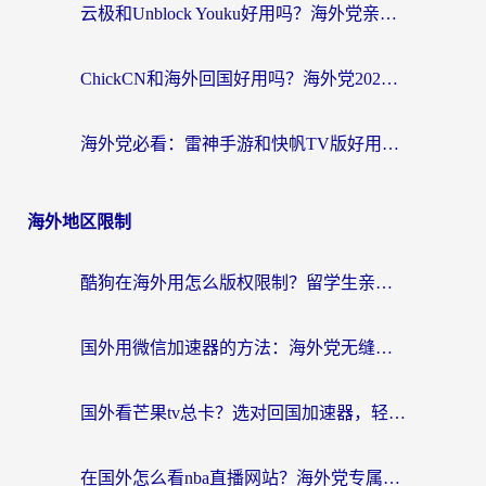
云极和Unblock Youku好用吗？海外党亲测+2026回国加速器避坑指南
ChickCN和海外回国好用吗？海外党2026亲测：从手游到影音，选对加速器的3个关键
海外党必看：雷神手游和快帆TV版好用吗？3步选对回国加速器不踩坑
海外地区限制
酷狗在海外用怎么版权限制？留学生亲测：3步解决听国内音乐难题
国外用微信加速器的方法：海外党无缝连接国内生活的实用指南
国外看芒果tv总卡？选对回国加速器，轻松追《浪姐》不费劲
在国外怎么看nba直播网站？海外党专属体育观赛指南，告别地区限制！