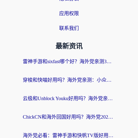
应用权限
联系我们
最新资讯
雷神手游和sixfast哪个好？海外党亲测3款回国加速器，教你选对不踩坑
穿梭和快喵好用吗？海外党亲测：小众加速器对比+番茄加速器深度体验
云极和Unblock Youku好用吗？海外党亲测+2026回国加速器避坑指南
ChickCN和海外回国好用吗？海外党2026亲测：从手游到影音，选对加速器的3个关键
海外党必看：雷神手游和快帆TV版好用吗？3步选对回国加速器不踩坑