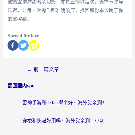
国服登录界面
的亲切感，才真正得以延续。丢掉卡顿与
延迟，让每一次操作都准确响应，找回那份本该属于你
的掌控感。
Spread the love
←
前一篇文章
翻回国内vpn
雷神手游和sixfast哪个好？海外党亲测3款回国加速器，教你选对不踩坑
穿梭和快喵好用吗？海外党亲测：小众加速器对比+番茄加速器深度体验