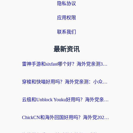
隐私协议
应用权限
联系我们
最新资讯
雷神手游和sixfast哪个好？海外党亲测3款回国加速器，教你选对不踩坑
穿梭和快喵好用吗？海外党亲测：小众加速器对比+番茄加速器深度体验
云极和Unblock Youku好用吗？海外党亲测+2026回国加速器避坑指南
ChickCN和海外回国好用吗？海外党2026亲测：从手游到影音，选对加速器的3个关键