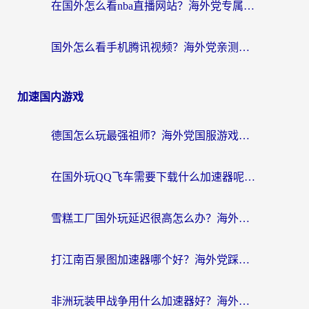
在国外怎么看nba直播网站？海外党专属体育观赛指南，告别地区限制！
国外怎么看手机腾讯视频？海外党亲测有效的追剧加速器选择指南
加速国内游戏
德国怎么玩最强祖师？海外党国服游戏加速器选择全攻略（附宝可梦Online实测）
在国外玩QQ飞车需要下载什么加速器呢？海外党亲测有效的国服游戏加速指南
雪糕工厂国外玩延迟很高怎么办？海外玩家国服游戏加速终极攻略（附实测推荐）
打江南百景图加速器哪个好？海外党踩坑N次后，终于找到不卡的秘诀
非洲玩装甲战争用什么加速器好？海外党亲测有效的国服游戏加速方案