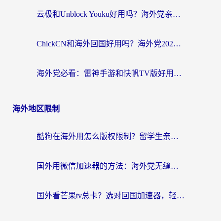
云极和Unblock Youku好用吗？海外党亲测+2026回国加速器避坑指南
ChickCN和海外回国好用吗？海外党2026亲测：从手游到影音，选对加速器的3个关键
海外党必看：雷神手游和快帆TV版好用吗？3步选对回国加速器不踩坑
海外地区限制
酷狗在海外用怎么版权限制？留学生亲测：3步解决听国内音乐难题
国外用微信加速器的方法：海外党无缝连接国内生活的实用指南
国外看芒果tv总卡？选对回国加速器，轻松追《浪姐》不费劲