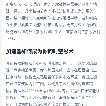
距离从来不是浪漫的。你的游戏数据包需要跨越半个地
球，经过十几个路由节点才能抵达杭州或上海的服务
器。某个拥堵的节点就可能让指令延迟半秒，这种时候
在火影里放奥义技能早已错过时机。更不用说国内游戏
服务器看到海外IP就像看到陌生人，直接限制连接或强制
下线。
加速器如何成为你的时空忍术
真正有效的解决方案不是魔法而是物理。全球部署的加
速节点像铺设专属于你的跨国光纤。当你在巴西启动全
民水浒时，数据会先钻进圣保罗的本地节点，再通过加
密隧道直连国内骨干网。这绕开了公共网络的堵塞路
段，将延迟从300ms压缩到80ms以内。关键还在于智能线
路规划，它会实时检测伦敦到上海哪条海底光缆最空
闲，自动把你玩穿越火线的流量切换到最优路径。