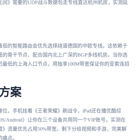
无间》需要的UDP战斗数据包走专线直达杭州机房，实测延
番茄的智能路由会优先选择绕道德国的中欧专线。这依赖于
纽的骨干节点，配合国内北上广深的BGP多线机房。当你选
最低的上海入口节点，用独享100M带宽保证你的亚索连招
方案
排位，手机挂着《王者荣耀》刷战令，iPad还在播优酷综
/iOS/Android）让你在三个设备共用同一个VIP账号。实测在
》流量优先占用50%带宽，剩下分给视频和手游，完美解
的痛点。