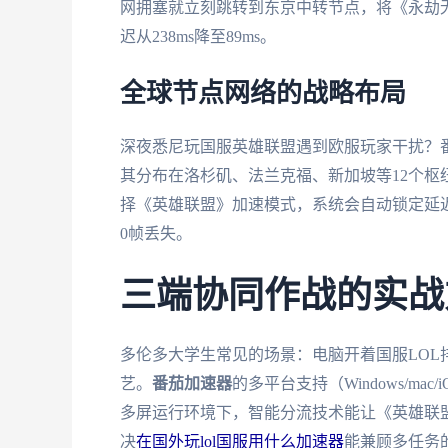
网拥塞就立刻跳转到东京中转节点，将《永劫
迟从238ms降至89ms。
全球节点网络的战略布局
深夜悉尼玩国服英雄联盟遇到欧服玩家干扰？
其分布在洛杉矶、法兰克福、新加坡等12个枢
择《英雄联盟》加速模式，系统会自动锁定延迟
0帧丢失。
三端协同作战的实战
多伦多大学生常见的场景：电脑开着国服LOL
艺。
番茄加速器
的多平台支持（Windows/mac
多屏运行环境下，智能分流技术能让《英雄联盟
决
在国外玩lol国服用什么加速器
能兼顾多任务