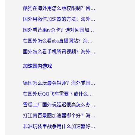
酷狗在海外用怎么版权限制？留学生亲测：3步解决听国内音乐难题
国外用微信加速器的方法：海外党无缝连接国内生活的实用指南
国外看芒果tv总卡？选对回国加速器，轻松追《浪姐》不费劲
在国外怎么看nba直播网站？海外党专属体育观赛指南，告别地区限制！
国外怎么看手机腾讯视频？海外党亲测有效的追剧加速器选择指南
加速国内游戏
德国怎么玩最强祖师？海外党国服游戏加速器选择全攻略（附宝可梦Online实测）
在国外玩QQ飞车需要下载什么加速器呢？海外党亲测有效的国服游戏加速指南
雪糕工厂国外玩延迟很高怎么办？海外玩家国服游戏加速终极攻略（附实测推荐）
打江南百景图加速器哪个好？海外党踩坑N次后，终于找到不卡的秘诀
非洲玩装甲战争用什么加速器好？海外党亲测有效的国服游戏加速方案