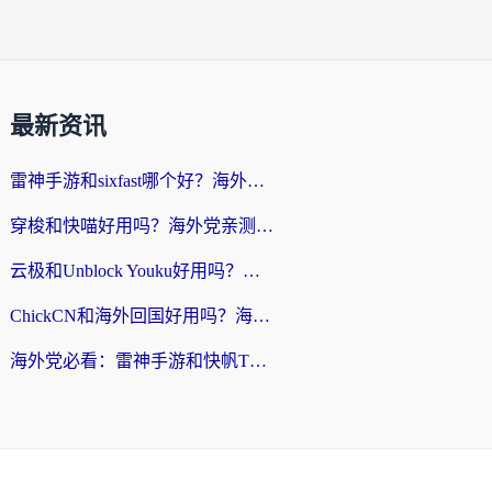
最新资讯
雷神手游和sixfast哪个好？海外党亲测3款回国加速器，教你选对不踩坑
穿梭和快喵好用吗？海外党亲测：小众加速器对比+番茄加速器深度体验
云极和Unblock Youku好用吗？海外党亲测+2026回国加速器避坑指南
ChickCN和海外回国好用吗？海外党2026亲测：从手游到影音，选对加速器的3个关键
海外党必看：雷神手游和快帆TV版好用吗？3步选对回国加速器不踩坑