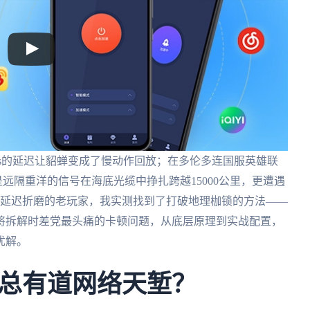
ms的延迟让貂蝉变成了慢动作回放；在多伦多连国服英雄联
远隔重洋的信号在海底光缆中挣扎跨越15000公里，更遭遇
ms延迟折磨的老玩家，我实测找到了打破地理枷锁的方法——
将拆解时差党最头痛的卡顿问题，从底层原理到实战配置，
优解。
总有道网络天堑？