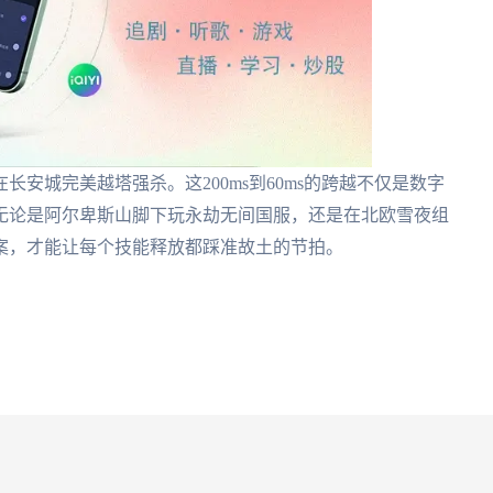
安城完美越塔强杀。这200ms到60ms的跨越不仅是数字
无论是阿尔卑斯山脚下玩永劫无间国服，还是在北欧雪夜组
案，才能让每个技能释放都踩准故土的节拍。