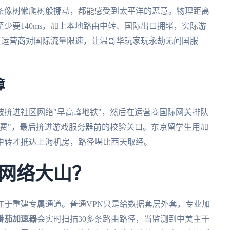
条像树懒爬树般挪动，都能感受到太平洋的恶意。物理距离
少要140ms，加上本地路由中转、国际出口拥堵，实际游
地区运营商对国际流量限速，让温哥华玩家玩永劫无间国服
障
挤进社区网络"早高峰地铁"，然后在运营商国际网关排队
费"，最后挤进游戏服务器前的校验关口。东京留学生用加
中转才抵达上海机房，路径堪比西天取经。
网络大山？
在于重建专属通道。普通VPN只是给数据套层外套，专业加
番茄加速器
会实时扫描30多条路由路径，当监测到中美主干