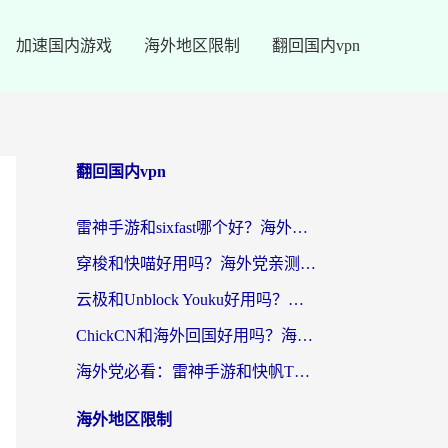
加速国内游戏
海外地区限制
翻回国内vpn
翻回国内vpn
雷神手游和sixfast哪个好？海外党亲测3款回国加速器，教你选对不踩坑
穿梭和快喵好用吗？海外党亲测：小众加速器对比+番茄加速器深度体验
云极和Unblock Youku好用吗？海外党亲测+2026回国加速器避坑指南
ChickCN和海外回国好用吗？海外党2026亲测：从手游到影音，选对加速器的3个关键
海外党必看：雷神手游和快帆TV版好用吗？3步选对回国加速器不踩坑
海外地区限制