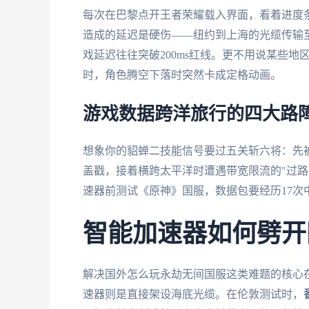
每次在巴黎点开王者荣耀载入界面，看着进度
造成的延迟是硬伤——纽约到上海的光缆传输至
戏延迟往往突破200ms红线。更不用说某些
时，角色腾空下落时突然卡成定格动画。
游戏数据跨洋旅行的四大路
想象你的貂蝉二技能信号要过五关斩六将：先被
盖戳，接着横跨太平洋时遭遇带宽限流的"过路
速器前测试《原神》国服，数据包要经历17次
智能加速器如何劈开
解决国外怎么玩永劫无间国服这类难题的核心
速器则是直接架设海底光缆。在伦敦测试时，