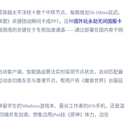
越太平洋经十数个中转节点，每跳增加50-100ms延迟。
盟》关键团战瞬间卡成PPT。这种
国外玩永劫无间国服卡
破困境的关键在于专用加速通道——通过部署在国内骨干网
启动客户端，智能路由算法实时探测节点状态，自动匹配最
过动态切换东京与香港节点，帮用户将《魔兽世界》台服延
学生的Windows游戏本、曼谷工作者的iOS手机，还是温
现四端并发加速。想象边用iPad挂《原神》体力，边在