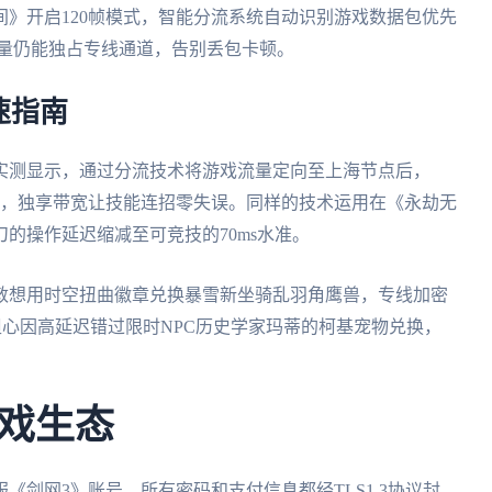
》开启120帧模式，智能分流系统自动识别游戏数据包优先
流量仍能独占专线通道，告别丢包卡顿。
速指南
实测显示，通过分流技术将游戏流量定向至上海节点后，
龙团战时，独享带宽让技能连招零失误。同样的技术运用在《永劫无
的操作延迟缩减至可竞技的70ms水准。
伦敦想用时空扭曲徽章兑换暴雪新坐骑乱羽角鹰兽，专线加密
担心因高延迟错过限时NPC历史学家玛蒂的柯基宠物兑换，
戏生态
剑网3》账号，所有密码和支付信息都经TLS1.3协议封