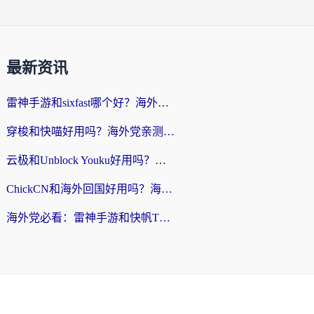
最新资讯
雷神手游和sixfast哪个好？海外党亲测3款回国加速器，教你选对不踩坑
穿梭和快喵好用吗？海外党亲测：小众加速器对比+番茄加速器深度体验
云极和Unblock Youku好用吗？海外党亲测+2026回国加速器避坑指南
ChickCN和海外回国好用吗？海外党2026亲测：从手游到影音，选对加速器的3个关键
海外党必看：雷神手游和快帆TV版好用吗？3步选对回国加速器不踩坑