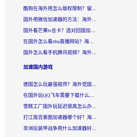
酷狗在海外用怎么版权限制？留学生亲测：3步解决听国内音乐难题
国外用微信加速器的方法：海外党无缝连接国内生活的实用指南
国外看芒果tv总卡？选对回国加速器，轻松追《浪姐》不费劲
在国外怎么看nba直播网站？海外党专属体育观赛指南，告别地区限制！
国外怎么看手机腾讯视频？海外党亲测有效的追剧加速器选择指南
加速国内游戏
德国怎么玩最强祖师？海外党国服游戏加速器选择全攻略（附宝可梦Online实测）
在国外玩QQ飞车需要下载什么加速器呢？海外党亲测有效的国服游戏加速指南
雪糕工厂国外玩延迟很高怎么办？海外玩家国服游戏加速终极攻略（附实测推荐）
打江南百景图加速器哪个好？海外党踩坑N次后，终于找到不卡的秘诀
非洲玩装甲战争用什么加速器好？海外党亲测有效的国服游戏加速方案