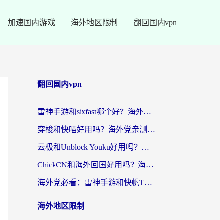
加速国内游戏
海外地区限制
翻回国内vpn
翻回国内vpn
雷神手游和sixfast哪个好？海外党亲测3款回国加速器，教你选对不踩坑
穿梭和快喵好用吗？海外党亲测：小众加速器对比+番茄加速器深度体验
云极和Unblock Youku好用吗？海外党亲测+2026回国加速器避坑指南
ChickCN和海外回国好用吗？海外党2026亲测：从手游到影音，选对加速器的3个关键
海外党必看：雷神手游和快帆TV版好用吗？3步选对回国加速器不踩坑
海外地区限制