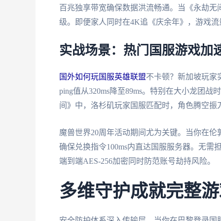
百兆独享带宽确保数据洪流畅通。当《永劫无间
级。即便家人同时在4K追《庆余年》，游戏
实战场景：热门国服游戏加
国外如何玩国服英雄联盟
不卡顿？新加坡玩家
ping值从320ms降至89ms。特别在大小
间》中，洛杉矶玩家国服匹配时，角色腾空振刀
魔兽世界20周年活动期间尤为关键。当你在
确保兑换指令100ms内直达国服服务器。无需
端到端AES-256加密同时防范账号劫持风险。
多维守护成就完整游
安全防护体系深入传输层。当你在巴黎登录国服《