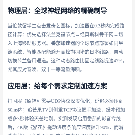
物理层：全球神经网络的精确制导
当伦敦留学生点击爱奇艺图标，加速器在0.3秒内完成路
径计算：优先选择法兰克福节点→经莫斯科骨干网→切
入上海移动服务器。
番茄加速器
的全球节点部署如同星
链系统，智能匹配能避开高峰期拥堵的日本线路，自动
切换荷兰备用通道。这种动态路由比固定线路提速47%，
尤其应对春晚、双十一等流量海啸。
应用层：给每个需求定制加速方案
打国服《原神》需要UDP协议深度优化，延迟必须压到
50ms内；追芒果TV则侧重TCP协议握手加速，缓冲预加
载多3秒体验天差地别。实测发现启用番茄的影音专线
后，4K版《繁花》拖动进度条响应速度提升90%，而游