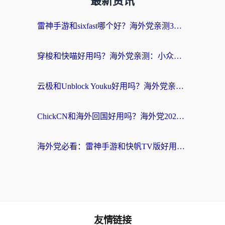
最新资讯
雷神手游和sixfast哪个好？海外党亲测3款回国加速器，教你选对不踩坑
穿梭和快喵好用吗？海外党亲测：小众加速器对比+番茄加速器深度体验
云极和Unblock Youku好用吗？海外党亲测+2026回国加速器避坑指南
ChickCN和海外回国好用吗？海外党2026亲测：从手游到影音，选对加速器的3个关键
海外党必看：雷神手游和快帆TV版好用吗？3步选对回国加速器不踩坑
友情链接