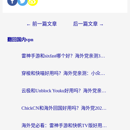
←
前一篇文章
后一篇文章
→
翻回国内vpn
雷神手游和sixfast哪个好？海外党亲测3款回国加速器，教你选对不踩坑
穿梭和快喵好用吗？海外党亲测：小众加速器对比+番茄加速器深度体验
云极和Unblock Youku好用吗？海外党亲测+2026回国加速器避坑指南
ChickCN和海外回国好用吗？海外党2026亲测：从手游到影音，选对加速器的3个关键
海外党必看：雷神手游和快帆TV版好用吗？3步选对回国加速器不踩坑