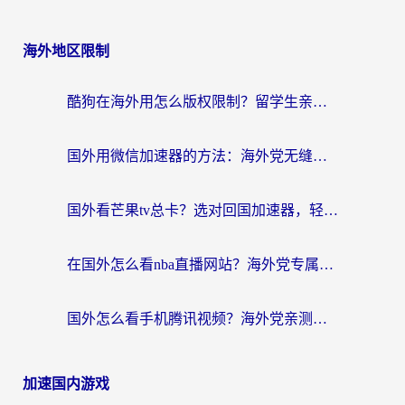
海外地区限制
酷狗在海外用怎么版权限制？留学生亲测：3步解决听国内音乐难题
国外用微信加速器的方法：海外党无缝连接国内生活的实用指南
国外看芒果tv总卡？选对回国加速器，轻松追《浪姐》不费劲
在国外怎么看nba直播网站？海外党专属体育观赛指南，告别地区限制！
国外怎么看手机腾讯视频？海外党亲测有效的追剧加速器选择指南
加速国内游戏