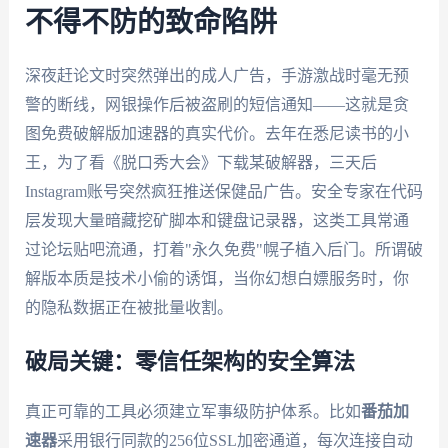
不得不防的致命陷阱
深夜赶论文时突然弹出的成人广告，手游激战时毫无预
警的断线，网银操作后被盗刷的短信通知——这就是贪
图免费破解版加速器的真实代价。去年在悉尼读书的小
王，为了看《脱口秀大会》下载某破解器，三天后
Instagram账号突然疯狂推送保健品广告。安全专家在代码
层发现大量暗藏挖矿脚本和键盘记录器，这类工具常通
过论坛贴吧流通，打着"永久免费"幌子植入后门。所谓破
解版本质是技术小偷的诱饵，当你幻想白嫖服务时，你
的隐私数据正在被批量收割。
破局关键：零信任架构的安全算法
真正可靠的工具必须建立军事级防护体系。比如
番茄加
速器
采用银行同款的256位SSL加密通道，每次连接自动