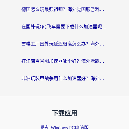
德国怎么玩最强祖师？海外党国服游戏加速器选择全攻略（附宝可梦Online实测）
在国外玩QQ飞车需要下载什么加速器呢？海外党亲测有效的国服游戏加速指南
雪糕工厂国外玩延迟很高怎么办？海外玩家国服游戏加速终极攻略（附实测推荐）
打江南百景图加速器哪个好？海外党踩坑N次后，终于找到不卡的秘诀
非洲玩装甲战争用什么加速器好？海外党亲测有效的国服游戏加速方案
下载应用
番茄 Windows PC电脑版