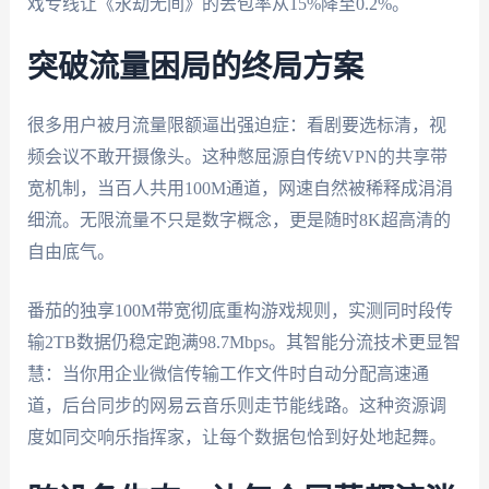
戏专线让《永劫无间》的丢包率从15%降至0.2%。
突破流量困局的终局方案
很多用户被月流量限额逼出强迫症：看剧要选标清，视
频会议不敢开摄像头。这种憋屈源自传统VPN的共享带
宽机制，当百人共用100M通道，网速自然被稀释成涓涓
细流。无限流量不只是数字概念，更是随时8K超高清的
自由底气。
番茄的独享100M带宽彻底重构游戏规则，实测同时段传
输2TB数据仍稳定跑满98.7Mbps。其智能分流技术更显智
慧：当你用企业微信传输工作文件时自动分配高速通
道，后台同步的网易云音乐则走节能线路。这种资源调
度如同交响乐指挥家，让每个数据包恰到好处地起舞。