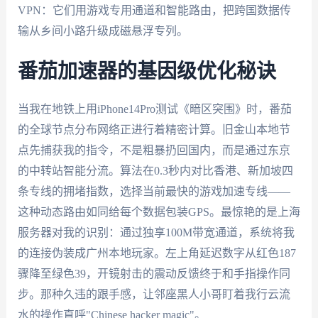
VPN：它们用游戏专用通道和智能路由，把跨国数据传
输从乡间小路升级成磁悬浮专列。
番茄加速器的基因级优化秘诀
当我在地铁上用iPhone14Pro测试《暗区突围》时，番茄
的全球节点分布网络正进行着精密计算。旧金山本地节
点先捕获我的指令，不是粗暴扔回国内，而是通过东京
的中转站智能分流。算法在0.3秒内对比香港、新加坡四
条专线的拥堵指数，选择当前最快的游戏加速专线——
这种动态路由如同给每个数据包装GPS。最惊艳的是上海
服务器对我的识别：通过独享100M带宽通道，系统将我
的连接伪装成广州本地玩家。左上角延迟数字从红色187
骤降至绿色39，开镜射击的震动反馈终于和手指操作同
步。那种久违的跟手感，让邻座黑人小哥盯着我行云流
水的操作直呼"Chinese hacker magic"。