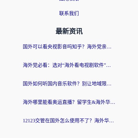
联系我们
最新资讯
国外可以看央视影音吗知乎？海外党亲测有效的回国加速方案
海外党必看：选对“海外看电视剧软件”，再也不用愁国内剧刷不了
国外如何听国内音乐软件？别让地域限制，断了你的中文歌单
海外哪里能看奥运直播？留学生&海外华人必看的体育赛事观赛终极指南
12123交管在国外怎么使用不了？海外华人必看的无缝访问国内资源指南