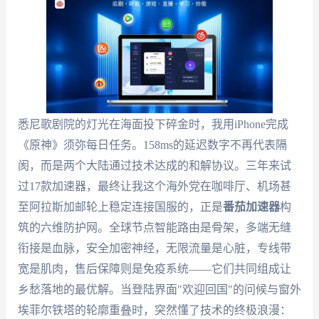
悉尼歌剧院的灯光在海面投下碎金时，我用iPhone完成
《原神》须弥每日任务。158ms的延迟数字不再代表隔
阂，而是两个大陆通过技术达成的和解协议。三年来试
过17款加速器，最终让我这个海外党在咖啡厅、机场甚
至阿拉斯加邮轮上稳定连接国服的，正是
番茄加速器
构
筑的六维防护网。全球节点智能路由是骨架，多端无缝
衔接是血脉，安全加密神经，无限流量是心脏，专线带
宽是肌肉，售后保障则是免疫系统——它们共同组成让
乡愁落地的最优解。当登陆界面"欢迎回国"的问候与窗外
埃菲尔铁塔的轮廓重叠时，突然懂了技术的终极浪漫：