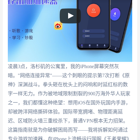
凌晨3点，洛杉矶的公寓里，我的iPhone屏幕突然灰
暗。"网络连接异常"——这个刺眼的提示第7次打断《原
神》深渊战斗。拳头砸在枕头上的闷响和时延红标的数
字一样无力。作为被地域限制割裂的900万海外华人玩家
之一，我们都懂这种绝望：想用iOS在国外玩国内手游，
却被跨洋网络撕碎体验。国际带宽拥堵、物理距离延
迟、区域防火墙三重绞杀下，普通VPN根本无力招架。
这篇指南就是为你破解困局而写——我将拆解如何通过
专业游戏加速器，在iPhone上流畅运行国服《王者荣耀》