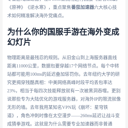
《原神》《逆水寒》，重点聚焦
番茄加速器
六大核心技
术如何精准解决海外党痛点。
为什么你的国服手游在海外变成
幻灯片
物理距离是最残忍的规则。从旧金山到上海服务器直线
距离11000公里，数据包要穿越17个网络节点。每个中转
站都可能用100ms的延迟叠加惩罚你。去年纽约大学的研
究更揭穿残酷真相：中美网络高峰时段平均丢包率达
23%，相当于每四次技能释放就有一次被黑洞吞噬。更别
说那些专为大陆优化的游戏服务器，对海外IP的限流就像
无形的墙。去年我用某知名VPN玩《崩坏：星穹铁
道》，角色冲刺时像在太空漫步——260ms延迟让战斗变
成猜拳游戏。这就是为什么需要专业加速器而非普通