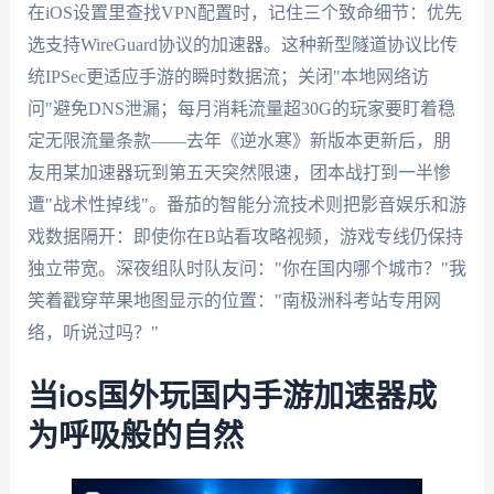
在iOS设置里查找VPN配置时，记住三个致命细节：优先
选支持WireGuard协议的加速器。这种新型隧道协议比传
统IPSec更适应手游的瞬时数据流；关闭"本地网络访
问"避免DNS泄漏；每月消耗流量超30G的玩家要盯着稳
定无限流量条款——去年《逆水寒》新版本更新后，朋
友用某加速器玩到第五天突然限速，团本战打到一半惨
遭"战术性掉线"。番茄的智能分流技术则把影音娱乐和游
戏数据隔开：即使你在B站看攻略视频，游戏专线仍保持
独立带宽。深夜组队时队友问："你在国内哪个城市？"我
笑着戳穿苹果地图显示的位置："南极洲科考站专用网
络，听说过吗？"
当ios国外玩国内手游加速器成
为呼吸般的自然