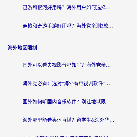
迅游和银河好用吗？海外用户如何选择回国加速器实现无缝访问国内资源
穿梭和奇游手游好用吗？海外党亲测3款回国加速器，附蜜蜂加速器七天试用攻略
海外地区限制
国外可以看央视影音吗知乎？海外党亲测有效的回国加速方案
海外党必看：选对“海外看电视剧软件”，再也不用愁国内剧刷不了
国外如何听国内音乐软件？别让地域限制，断了你的中文歌单
海外哪里能看奥运直播？留学生&海外华人必看的体育赛事观赛终极指南