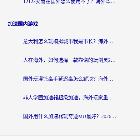
12123交管在国外怎么使用不了？海外华人必看的无缝访问国内资源指南
加速国内游戏
意大利怎么玩模拟城市我是市长？海外党国服游戏加速终极攻略（附三国3量子特攻解决办法）
人在海外，如何选择一款靠谱的玩剑灵2加速器？
国外玩灌篮高手延迟高怎么解决？海外玩家国服游戏加速终极指南
非人学园加速器超级加速，海外玩家重返国服的通行证
国外用什么加速器玩奇迹MU最好？2026海外玩家国服游戏加速全攻略