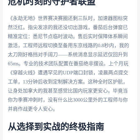
危机时刻的守护者联盟
《永劫无地》世界赛决赛圈还剩三队时，加速器图标突
然泛红。指尖发凉的我还没切出游戏，番茄后台弹窗已
精准定位：悉尼节点临时波动。售后实时保障体系瞬间
激活，工程师远程切换至备用东京线路的0.8秒内，我的
太刀刚好格挡对手阔刀——系统消息显示延迟仅回升到
65ms。专业的技术团队配置在番茄绝非摆设。上个月玩
《穿越火线》遭遇罕见的UDP端口封锁，凌晨两点提交
工单，13分钟后收到定制解决方案。这种全时区护航，
让身处加拿大的我甚至感觉比国内玩家更安心。毕竟当
你为季赛冲刺时，没有什么比3000公里外的工程师与你
并肩作战更令人安心。
从选择到实战的终极指南