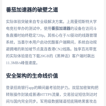
番茄加速器的破壁之道
实际体验突破来自专业级解决方案。上周曼彻斯特大学
电竞社举办的测试中，使用
番茄加速器
的设备在访问斗
鱼直播时始终稳定720p。其核心在于AI驱动的线路管理
系统，当墨尔本用户启动优酷客户端瞬间，系统自动规
避拥堵的新加坡节点直连香港CN2线路。独享百兆带宽
的实际体验是在下载20GB的《黑神话》客户端时飙出
11.3MB/s峰值速度。
安全架构的生命线价值
登录招商银行app的瞬间最考验防护力。双层加密架构把
转账操作封装成普通HTTPS流量，交易验证短信到达时
间与国内完全同步。军用级数据隧道彻底隔绝黑客攻击