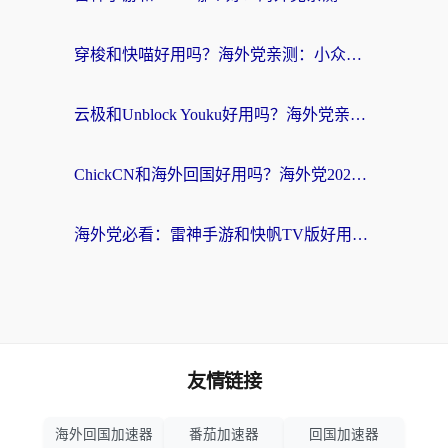
穿梭和快喵好用吗？海外党亲测：小众加速器对比+番茄加速器深度体验
云极和Unblock Youku好用吗？海外党亲测+2026回国加速器避坑指南
ChickCN和海外回国好用吗？海外党2026亲测：从手游到影音，选对加速器的3个关键
海外党必看：雷神手游和快帆TV版好用吗？3步选对回国加速器不踩坑
友情链接
海外回国加速器
番茄加速器
回国加速器