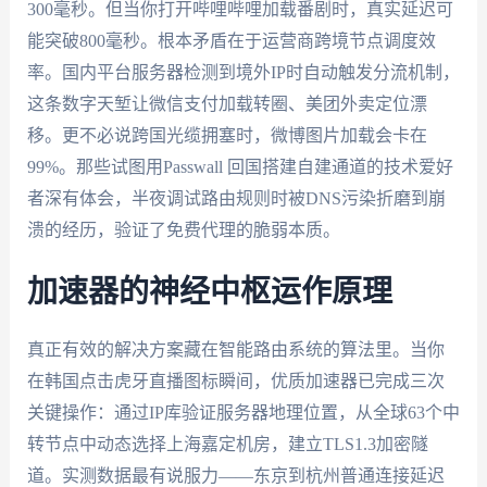
300毫秒。但当你打开哔哩哔哩加载番剧时，真实延迟可
能突破800毫秒。根本矛盾在于运营商跨境节点调度效
率。国内平台服务器检测到境外IP时自动触发分流机制，
这条数字天堑让微信支付加载转圈、美团外卖定位漂
移。更不必说跨国光缆拥塞时，微博图片加载会卡在
99%。那些试图用Passwall 回国搭建自建通道的技术爱好
者深有体会，半夜调试路由规则时被DNS污染折磨到崩
溃的经历，验证了免费代理的脆弱本质。
加速器的神经中枢运作原理
真正有效的解决方案藏在智能路由系统的算法里。当你
在韩国点击虎牙直播图标瞬间，优质加速器已完成三次
关键操作：通过IP库验证服务器地理位置，从全球63个中
转节点中动态选择上海嘉定机房，建立TLS1.3加密隧
道。实测数据最有说服力——东京到杭州普通连接延迟