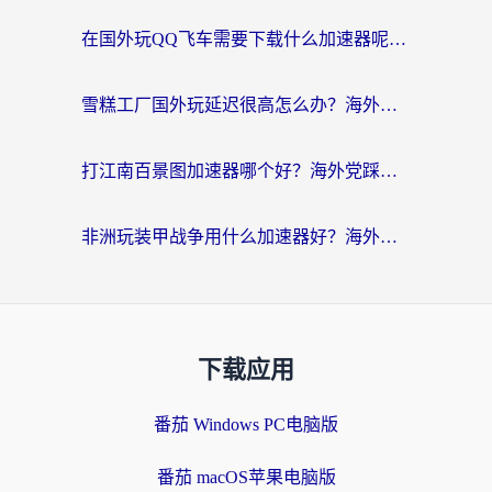
在国外玩QQ飞车需要下载什么加速器呢？海外党亲测有效的国服游戏加速指南
雪糕工厂国外玩延迟很高怎么办？海外玩家国服游戏加速终极攻略（附实测推荐）
打江南百景图加速器哪个好？海外党踩坑N次后，终于找到不卡的秘诀
非洲玩装甲战争用什么加速器好？海外党亲测有效的国服游戏加速方案
下载应用
番茄 Windows PC电脑版
番茄 macOS苹果电脑版