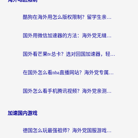
酷狗在海外用怎么版权限制？留学生亲测：3步解决听国内音乐难题
国外用微信加速器的方法：海外党无缝连接国内生活的实用指南
国外看芒果tv总卡？选对回国加速器，轻松追《浪姐》不费劲
在国外怎么看nba直播网站？海外党专属体育观赛指南，告别地区限制！
国外怎么看手机腾讯视频？海外党亲测有效的追剧加速器选择指南
加速国内游戏
德国怎么玩最强祖师？海外党国服游戏加速器选择全攻略（附宝可梦Online实测）