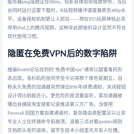
服务器ping值稳定在68ms。但影音体验却成致命伤，当后
台同时运行迅雷下载时，B站视频缓冲速度暴跌至480p水
平。设备授权机制更让人抓狂——想在PS5玩原神就必须
停用iPad上的腾讯视频，这种非此即彼的设计显然不符合
现代使用习惯。
隐匿在免费VPN后的数字陷阱
搜遍Reddit论坛找到的"免费中国vpn"通常以甜蜜毒药形
态出现。洛杉矶的张同学至今记得那个黑色星期五，自
称永久免费的加速器突然弹出$99/年续费通知，关闭按钮
设计得比蚂蚁还小。更危险的是流量监听，某加速器被
爆出会捕获淘宝搜索记录推送第三方广告。当使用
Passwall 回国方案自建通道时，复杂路由表配置足以让非
专业人士在终端命令前崩溃。凌晨三点对着iptables规则
文档抓头发的滋味，留学生技术小组里天天有人吐槽。