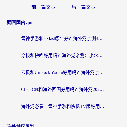
←
前一篇文章
后一篇文章
→
翻回国内vpn
雷神手游和sixfast哪个好？海外党亲测3款回国加速器，教你选对不踩坑
穿梭和快喵好用吗？海外党亲测：小众加速器对比+番茄加速器深度体验
云极和Unblock Youku好用吗？海外党亲测+2026回国加速器避坑指南
ChickCN和海外回国好用吗？海外党2026亲测：从手游到影音，选对加速器的3个关键
海外党必看：雷神手游和快帆TV版好用吗？3步选对回国加速器不踩坑
海外地区限制