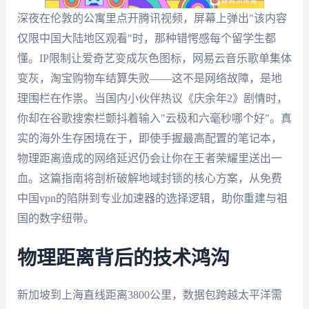
深夜在伦敦的公寓里点开腾讯视频，屏幕上弹出"该内容
仅限中国大陆地区观看"时，那种错愕感每个留学生都
懂。IP限制让爱奇艺变成灰色图标，网易云音乐歌单集体
变灰，淘宝购物车结算失败——这不是网络故障，是地
理围栏在作祟。当国内小伙伴热议《庆余年2》剧情时，
你却在谷歌搜索栏颤抖着输入"云极和六毫秒哪个好"。真
实的海外生存困境在于，即使手握最高配置的笔记本，
物理距离造成的网络延迟仍会让你在王者荣耀里送出一
血。这篇指南将剖析破解地域封锁的核心方案，从免费
中国vpn的陷阱到专业加速器的选择逻辑，助你重建与祖
国的数字纽带。
物理距离背后的技术鸿沟
新加坡到上海直线距离3800公里，数据包跨越太平洋需