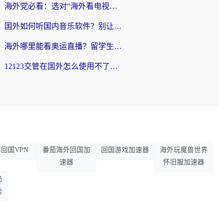
海外党必看：选对“海外看电视剧软件”，再也不用愁国内剧刷不了
国外如何听国内音乐软件？别让地域限制，断了你的中文歌单
海外哪里能看奥运直播？留学生&海外华人必看的体育赛事观赛终极指南
12123交管在国外怎么使用不了？海外华人必看的无缝访问国内资源指南
回国VPN
番茄海外回国加
回国游戏加速器
海外玩魔兽世界
速器
怀旧服加速器
恐
势