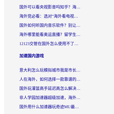
国外可以看央视影音吗知乎？海外党亲测有效的回国加速方案
海外党必看：选对“海外看电视剧软件”，再也不用愁国内剧刷不了
国外如何听国内音乐软件？别让地域限制，断了你的中文歌单
海外哪里能看奥运直播？留学生&海外华人必看的体育赛事观赛终极指南
12123交管在国外怎么使用不了？海外华人必看的无缝访问国内资源指南
加速国内游戏
意大利怎么玩模拟城市我是市长？海外党国服游戏加速终极攻略（附三国3量子特攻解决办法）
人在海外，如何选择一款靠谱的玩剑灵2加速器？
国外玩灌篮高手延迟高怎么解决？海外玩家国服游戏加速终极指南
非人学园加速器超级加速，海外玩家重返国服的通行证
国外用什么加速器玩奇迹MU最好？2026海外玩家国服游戏加速全攻略