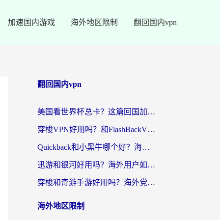
加速国内游戏
海外地区限制
翻回国内vpn
翻回国内vpn
美国看世界杯总卡？这篇回国加速器指南帮你无缝刷国内资源（附苹果手机VPN设置步骤）
穿梭VPN好用吗？和FlashBackVPN对比哪个回国效果更好？
Quickback和小黑牛哪个好？海外党亲测指南，选对回国加速器秒回国内
迅游和银河好用吗？海外用户如何选择回国加速器实现无缝访问国内资源
穿梭和奇游手游好用吗？海外党亲测3款回国加速器，附蜜蜂加速器七天试用攻略
海外地区限制