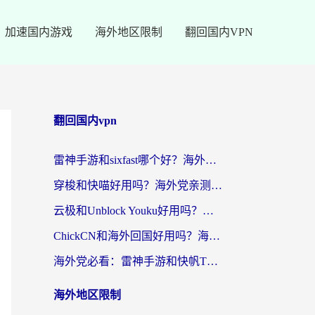
加速国内游戏
海外地区限制
翻回国内VPN
翻回国内vpn
雷神手游和sixfast哪个好？海外党亲测3款回国加速器，教你选对不踩坑
穿梭和快喵好用吗？海外党亲测：小众加速器对比+番茄加速器深度体验
云极和Unblock Youku好用吗？海外党亲测+2026回国加速器避坑指南
ChickCN和海外回国好用吗？海外党2026亲测：从手游到影音，选对加速器的3个关键
海外党必看：雷神手游和快帆TV版好用吗？3步选对回国加速器不踩坑
海外地区限制