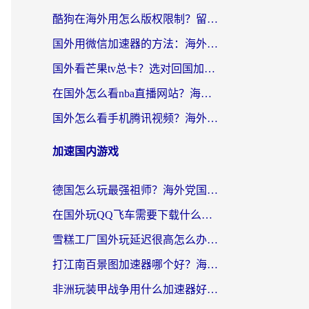
酷狗在海外用怎么版权限制？留学生亲测：3步解决听国内音乐难题
国外用微信加速器的方法：海外党无缝连接国内生活的实用指南
国外看芒果tv总卡？选对回国加速器，轻松追《浪姐》不费劲
在国外怎么看nba直播网站？海外党专属体育观赛指南，告别地区限制！
国外怎么看手机腾讯视频？海外党亲测有效的追剧加速器选择指南
加速国内游戏
德国怎么玩最强祖师？海外党国服游戏加速器选择全攻略（附宝可梦Online实测）
在国外玩QQ飞车需要下载什么加速器呢？海外党亲测有效的国服游戏加速指南
雪糕工厂国外玩延迟很高怎么办？海外玩家国服游戏加速终极攻略（附实测推荐）
打江南百景图加速器哪个好？海外党踩坑N次后，终于找到不卡的秘诀
非洲玩装甲战争用什么加速器好？海外党亲测有效的国服游戏加速方案