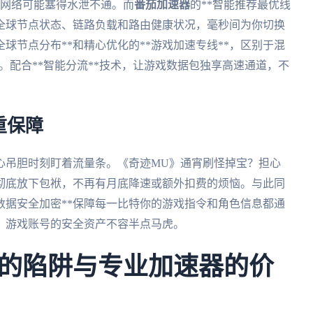
通网络可能塞得水泄不通。而
番茄加速器
的**智能推荐最优线
控全球节点状态、链路负载和路由健康状况，毫秒间为你切换
球节点分布**和精心优化的**游戏加速专线**，区别于混
保障。配合**智能分流**技术，让游戏数据包独享高速通道，不
。
重保障
心吊胆时刻盯着流量条。《奇迹MU》通宵刷怪掉宝？担心
你彻底放下包袱，不再有月底降速或额外扣费的烦恼。与此同
*数据安全加密**保障每一比特你的游戏指令和角色信息都通
持。游戏账号的安全资产不容半点马虎。
的陷阱与专业加速器的价