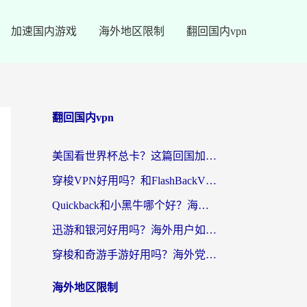
加速国内游戏
海外地区限制
翻回国内vpn
翻回国内vpn
美国看世界杯总卡？这篇回国加速器指南帮你无缝刷国内资源（附苹果手机VPN设置步骤）
穿梭VPN好用吗？和FlashBackVPN对比哪个回国效果更好？
Quickback和小黑牛哪个好？海外党亲测指南，选对回国加速器秒回国内
迅游和银河好用吗？海外用户如何选择回国加速器实现无缝访问国内资源
穿梭和奇游手游好用吗？海外党亲测3款回国加速器，附蜜蜂加速器七天试用攻略
海外地区限制