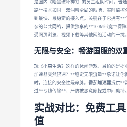
是国内《暗黑破坏神3》的黄金组队时间，普
路**技术如同一双洞察全局的眼睛，实时监
到最快、最稳定的接入点。关键在于它拥有**全
杂的公共网络，提供独享的**100M带宽**
受网页浏览、视频下载等其他网络活动的干扰
无限与安全：畅游国服的双
玩《小森生活》这样的休闲游戏，最怕的是提
加速器突然限速？**稳定无限流量**承诺让
时，连接的安全性是命脉。
番茄加速器
提供*
过**专线传输**，严防被恶意窥探或中间劫
实战对比：免费工具
值