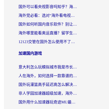
国外可以看央视影音吗知乎？海外党亲测有效的回国加速方案
海外党必看：选对“海外看电视剧软件”，再也不用愁国内剧刷不了
国外如何听国内音乐软件？别让地域限制，断了你的中文歌单
海外哪里能看奥运直播？留学生&海外华人必看的体育赛事观赛终极指南
12123交管在国外怎么使用不了？海外华人必看的无缝访问国内资源指南
加速国内游戏
意大利怎么玩模拟城市我是市长？海外党国服游戏加速终极攻略（附三国3量子特攻解决办法）
人在海外，如何选择一款靠谱的玩剑灵2加速器？
国外玩灌篮高手延迟高怎么解决？海外玩家国服游戏加速终极指南
非人学园加速器超级加速，海外玩家重返国服的通行证
国外用什么加速器玩奇迹MU最好？2026海外玩家国服游戏加速全攻略