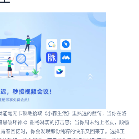
就能毫无卡顿地拾取《小森生活》里熟透的蓝莓；当你在洛
暗黑破坏神3》酣畅淋漓的打击感；当你周末约上老友，顺畅
重温青春回忆时，你会发现那份纯粹的快乐又回来了。选择正