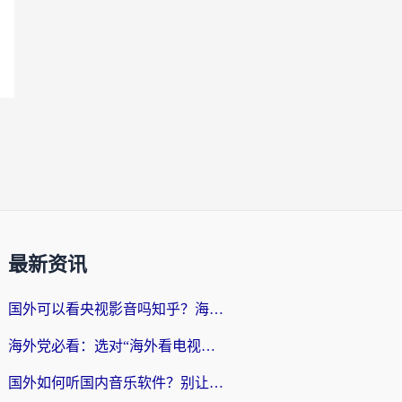
最新资讯
国外可以看央视影音吗知乎？海外党亲测有效的回国加速方案
海外党必看：选对“海外看电视剧软件”，再也不用愁国内剧刷不了
国外如何听国内音乐软件？别让地域限制，断了你的中文歌单