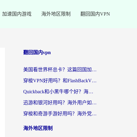
加速国内游戏
海外地区限制
翻回国内VPN
翻回国内vpn
美国看世界杯总卡？这篇回国加速器指南帮你无缝刷国内资源（附苹果手机VPN设置步骤）
穿梭VPN好用吗？和FlashBackVPN对比哪个回国效果更好？
Quickback和小黑牛哪个好？海外党亲测指南，选对回国加速器秒回国内
迅游和银河好用吗？海外用户如何选择回国加速器实现无缝访问国内资源
穿梭和奇游手游好用吗？海外党亲测3款回国加速器，附蜜蜂加速器七天试用攻略
海外地区限制