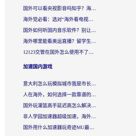
国外可以看央视影音吗知乎？海外党亲测有效的回国加速方案
海外党必看：选对“海外看电视剧软件”，再也不用愁国内剧刷不了
国外如何听国内音乐软件？别让地域限制，断了你的中文歌单
海外哪里能看奥运直播？留学生&海外华人必看的体育赛事观赛终极指南
12123交管在国外怎么使用不了？海外华人必看的无缝访问国内资源指南
加速国内游戏
意大利怎么玩模拟城市我是市长？海外党国服游戏加速终极攻略（附三国3量子特攻解决办法）
人在海外，如何选择一款靠谱的玩剑灵2加速器？
国外玩灌篮高手延迟高怎么解决？海外玩家国服游戏加速终极指南
非人学园加速器超级加速，海外玩家重返国服的通行证
国外用什么加速器玩奇迹MU最好？2026海外玩家国服游戏加速全攻略