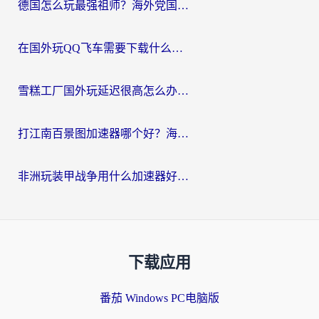
德国怎么玩最强祖师？海外党国服游戏加速器选择全攻略（附宝可梦Online实测）
在国外玩QQ飞车需要下载什么加速器呢？海外党亲测有效的国服游戏加速指南
雪糕工厂国外玩延迟很高怎么办？海外玩家国服游戏加速终极攻略（附实测推荐）
打江南百景图加速器哪个好？海外党踩坑N次后，终于找到不卡的秘诀
非洲玩装甲战争用什么加速器好？海外党亲测有效的国服游戏加速方案
下载应用
番茄 Windows PC电脑版