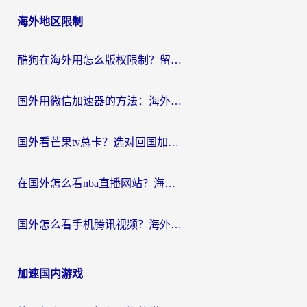
海外地区限制
酷狗在海外用怎么版权限制？留学生亲测：3步解决听国内音乐难题
国外用微信加速器的方法：海外党无缝连接国内生活的实用指南
国外看芒果tv总卡？选对回国加速器，轻松追《浪姐》不费劲
在国外怎么看nba直播网站？海外党专属体育观赛指南，告别地区限制！
国外怎么看手机腾讯视频？海外党亲测有效的追剧加速器选择指南
加速国内游戏