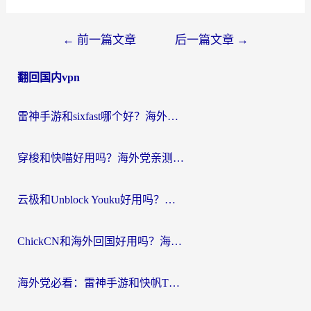
文
←
前一篇文章
后一篇文章
→
章
翻回国内vpn
导
航
雷神手游和sixfast哪个好？海外党亲测3款回国加速器，教你选对不踩坑
穿梭和快喵好用吗？海外党亲测：小众加速器对比+番茄加速器深度体验
云极和Unblock Youku好用吗？海外党亲测+2026回国加速器避坑指南
ChickCN和海外回国好用吗？海外党2026亲测：从手游到影音，选对加速器的3个关键
海外党必看：雷神手游和快帆TV版好用吗？3步选对回国加速器不踩坑