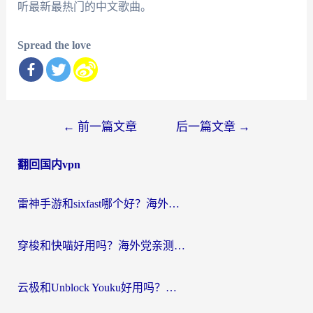
听最新最热门的中文歌曲。
Spread the love
文
←
前一篇文章
后一篇文章
→
章
翻回国内vpn
导
航
雷神手游和sixfast哪个好？海外党亲测3款回国加速器，教你选对不踩坑
穿梭和快喵好用吗？海外党亲测：小众加速器对比+番茄加速器深度体验
云极和Unblock Youku好用吗？海外党亲测+2026回国加速器避坑指南