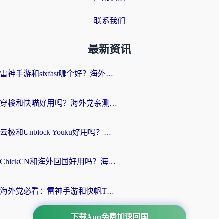
联系我们
最新资讯
雷神手游和sixfast哪个好？海外党亲测3款回国加速器，教你选对不踩坑
穿梭和快喵好用吗？海外党亲测：小众加速器对比+番茄加速器深度体验
云极和Unblock Youku好用吗？海外党亲测+2026回国加速器避坑指南
ChickCN和海外回国好用吗？海外党2026亲测：从手游到影音，选对加速器的3个关键
海外党必看：雷神手游和快帆TV版好用吗？3步选对回国加速器不踩坑
下载App免费加速回国