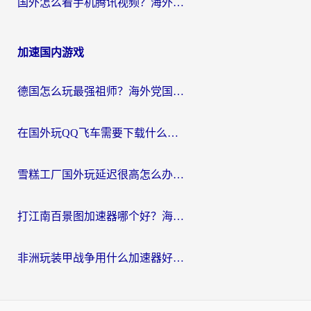
国外怎么看手机腾讯视频？海外党亲测有效的追剧加速器选择指南
加速国内游戏
德国怎么玩最强祖师？海外党国服游戏加速器选择全攻略（附宝可梦Online实测）
在国外玩QQ飞车需要下载什么加速器呢？海外党亲测有效的国服游戏加速指南
雪糕工厂国外玩延迟很高怎么办？海外玩家国服游戏加速终极攻略（附实测推荐）
打江南百景图加速器哪个好？海外党踩坑N次后，终于找到不卡的秘诀
非洲玩装甲战争用什么加速器好？海外党亲测有效的国服游戏加速方案