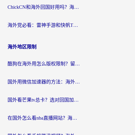
ChickCN和海外回国好用吗？海外党2026亲测：从手游到影音，选对加速器的3个关键
海外党必看：雷神手游和快帆TV版好用吗？3步选对回国加速器不踩坑
海外地区限制
酷狗在海外用怎么版权限制？留学生亲测：3步解决听国内音乐难题
国外用微信加速器的方法：海外党无缝连接国内生活的实用指南
国外看芒果tv总卡？选对回国加速器，轻松追《浪姐》不费劲
在国外怎么看nba直播网站？海外党专属体育观赛指南，告别地区限制！