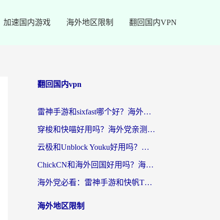
加速国内游戏
海外地区限制
翻回国内VPN
翻回国内vpn
雷神手游和sixfast哪个好？海外党亲测3款回国加速器，教你选对不踩坑
穿梭和快喵好用吗？海外党亲测：小众加速器对比+番茄加速器深度体验
云极和Unblock Youku好用吗？海外党亲测+2026回国加速器避坑指南
ChickCN和海外回国好用吗？海外党2026亲测：从手游到影音，选对加速器的3个关键
海外党必看：雷神手游和快帆TV版好用吗？3步选对回国加速器不踩坑
海外地区限制