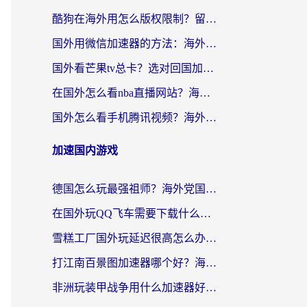
酷狗在海外用怎么版权限制？留学生亲测：3步解决听国内音乐难题
国外用微信加速器的方法：海外党无缝连接国内生活的实用指南
国外看芒果tv总卡？选对回国加速器，轻松追《浪姐》不费劲
在国外怎么看nba直播网站？海外党专属体育观赛指南，告别地区限制！
国外怎么看手机腾讯视频？海外党亲测有效的追剧加速器选择指南
加速国内游戏
德国怎么玩最强祖师？海外党国服游戏加速器选择全攻略（附宝可梦Online实测）
在国外玩QQ飞车需要下载什么加速器呢？海外党亲测有效的国服游戏加速指南
雪糕工厂国外玩延迟很高怎么办？海外玩家国服游戏加速终极攻略（附实测推荐）
打江南百景图加速器哪个好？海外党踩坑N次后，终于找到不卡的秘诀
非洲玩装甲战争用什么加速器好？海外党亲测有效的国服游戏加速方案