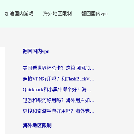
加速国内游戏
海外地区限制
翻回国内vpn
翻回国内vpn
美国看世界杯总卡？这篇回国加速器指南帮你无缝刷国内资源（附苹果手机VPN设置步骤）
穿梭VPN好用吗？和FlashBackVPN对比哪个回国效果更好？
Quickback和小黑牛哪个好？海外党亲测指南，选对回国加速器秒回国内
迅游和银河好用吗？海外用户如何选择回国加速器实现无缝访问国内资源
穿梭和奇游手游好用吗？海外党亲测3款回国加速器，附蜜蜂加速器七天试用攻略
海外地区限制