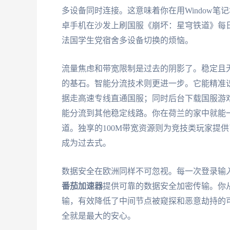
多设备同时连接。这意味着你在用Window
卓手机在沙发上刷国服《崩坏：星穹铁道》每
法国学生党宿舍多设备切换的烦恼。
流量焦虑和带宽限制是过去的阴影了。稳定且
的基石。智能分流技术则更进一步。它能精准
据走高速专线直通国服；同时后台下载国服游戏更
能分流到其他稳定线路。你在荷兰的家中就能
道。独享的100M带宽资源则为竞技类玩家提
成为过去式。
数据安全在欧洲同样不可忽视。每一次登录输
番茄加速器
提供可靠的数据安全加密传输。你
输，有效降低了中间节点被窥探和恶意劫持的
全就是最大的安心。