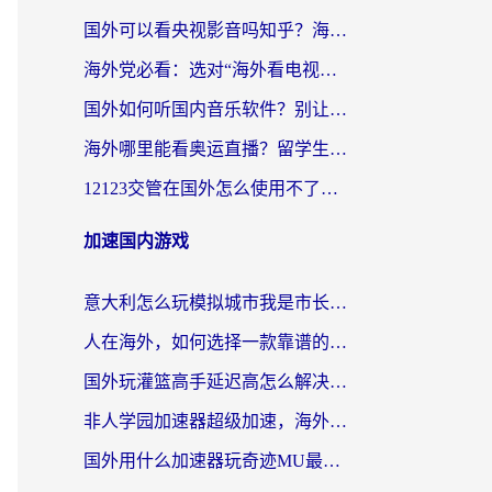
国外可以看央视影音吗知乎？海外党亲测有效的回国加速方案
海外党必看：选对“海外看电视剧软件”，再也不用愁国内剧刷不了
国外如何听国内音乐软件？别让地域限制，断了你的中文歌单
海外哪里能看奥运直播？留学生&海外华人必看的体育赛事观赛终极指南
12123交管在国外怎么使用不了？海外华人必看的无缝访问国内资源指南
加速国内游戏
意大利怎么玩模拟城市我是市长？海外党国服游戏加速终极攻略（附三国3量子特攻解决办法）
人在海外，如何选择一款靠谱的玩剑灵2加速器？
国外玩灌篮高手延迟高怎么解决？海外玩家国服游戏加速终极指南
非人学园加速器超级加速，海外玩家重返国服的通行证
国外用什么加速器玩奇迹MU最好？2026海外玩家国服游戏加速全攻略