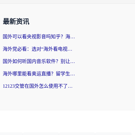
最新资讯
国外可以看央视影音吗知乎？海外党亲测有效的回国加速方案
海外党必看：选对“海外看电视剧软件”，再也不用愁国内剧刷不了
国外如何听国内音乐软件？别让地域限制，断了你的中文歌单
海外哪里能看奥运直播？留学生&海外华人必看的体育赛事观赛终极指南
12123交管在国外怎么使用不了？海外华人必看的无缝访问国内资源指南