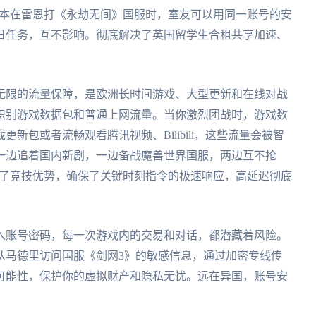
笔记本在雷恩打《永劫无间》国服时，室友可以用同一账号的安
日任务，互不影响。彻底解决了英国留学生合租共享加速、
无限的流量保障，是欧洲长时间游戏、大型更新和在线对战
识别游戏数据包和普通上网流量。当你激烈团战时，游戏数
新包或者流畅观看腾讯视频、Bilibili，这些流量会被智
一边追着国内新剧，一边备战魔兽世界国服，两边互不抢
供了竞技优势，确保了关键时刻指令的极速响应，高延迟彻底
入账号密码，每一次游戏内的交易和对话，都潜藏着风险。
从马德里访问国服《剑网3》的敏感信息，通过加密专线传
可能性，保护你的虚拟财产和隐私无忧。远在异国，账号安