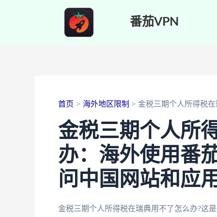
跳
番茄VPN
至
内
容
首页
海外地区限制
金税三期个人所得税在
金税三期个人所
办：海外使用番茄
问中国网站和应
金税三期个人所得税在瑞典用不了怎么办?这