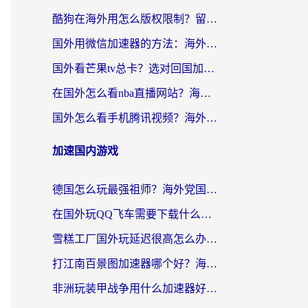
酷狗在海外用怎么版权限制？留学生亲测：3步解决听国内音乐难题
国外用微信加速器的方法：海外党无缝连接国内生活的实用指南
国外看芒果tv总卡？选对回国加速器，轻松追《浪姐》不费劲
在国外怎么看nba直播网站？海外党专属体育观赛指南，告别地区限制！
国外怎么看手机腾讯视频？海外党亲测有效的追剧加速器选择指南
加速国内游戏
德国怎么玩最强祖师？海外党国服游戏加速器选择全攻略（附宝可梦Online实测）
在国外玩QQ飞车需要下载什么加速器呢？海外党亲测有效的国服游戏加速指南
雪糕工厂国外玩延迟很高怎么办？海外玩家国服游戏加速终极攻略（附实测推荐）
打江南百景图加速器哪个好？海外党踩坑N次后，终于找到不卡的秘诀
非洲玩装甲战争用什么加速器好？海外党亲测有效的国服游戏加速方案