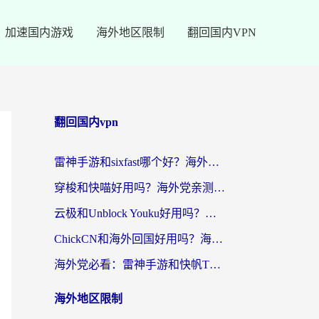
加速国内游戏
海外地区限制
翻回国内VPN
翻回国内vpn
雷神手游和sixfast哪个好？海外党亲测3款回国加速器，教你选对不踩坑
穿梭和快喵好用吗？海外党亲测：小众加速器对比+番茄加速器深度体验
云极和Unblock Youku好用吗？海外党亲测+2026回国加速器避坑指南
ChickCN和海外回国好用吗？海外党2026亲测：从手游到影音，选对加速器的3个关键
海外党必看：雷神手游和快帆TV版好用吗？3步选对回国加速器不踩坑
海外地区限制