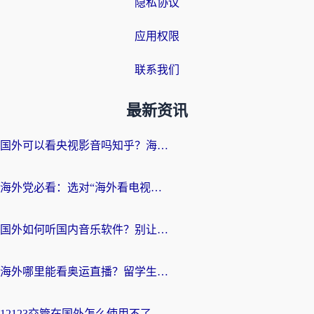
隐私协议
应用权限
联系我们
最新资讯
国外可以看央视影音吗知乎？海外党亲测有效的回国加速方案
海外党必看：选对“海外看电视剧软件”，再也不用愁国内剧刷不了
国外如何听国内音乐软件？别让地域限制，断了你的中文歌单
海外哪里能看奥运直播？留学生&海外华人必看的体育赛事观赛终极指南
12123交管在国外怎么使用不了？海外华人必看的无缝访问国内资源指南