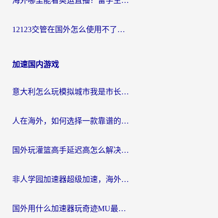
海外哪里能看奥运直播？留学生&海外华人必看的体育赛事观赛终极指南
12123交管在国外怎么使用不了？海外华人必看的无缝访问国内资源指南
加速国内游戏
意大利怎么玩模拟城市我是市长？海外党国服游戏加速终极攻略（附三国3量子特攻解决办法）
人在海外，如何选择一款靠谱的玩剑灵2加速器？
国外玩灌篮高手延迟高怎么解决？海外玩家国服游戏加速终极指南
非人学园加速器超级加速，海外玩家重返国服的通行证
国外用什么加速器玩奇迹MU最好？2026海外玩家国服游戏加速全攻略