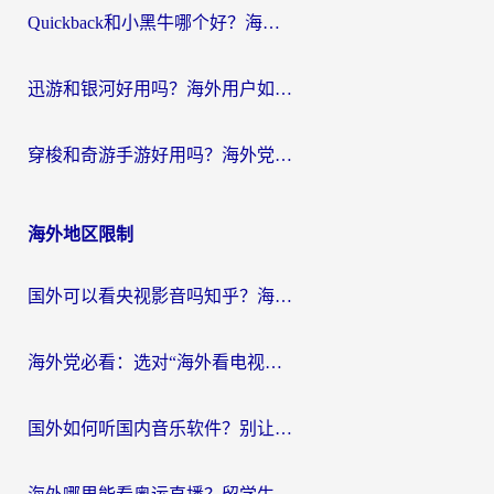
Quickback和小黑牛哪个好？海外党亲测指南，选对回国加速器秒回国内
迅游和银河好用吗？海外用户如何选择回国加速器实现无缝访问国内资源
穿梭和奇游手游好用吗？海外党亲测3款回国加速器，附蜜蜂加速器七天试用攻略
海外地区限制
国外可以看央视影音吗知乎？海外党亲测有效的回国加速方案
海外党必看：选对“海外看电视剧软件”，再也不用愁国内剧刷不了
国外如何听国内音乐软件？别让地域限制，断了你的中文歌单