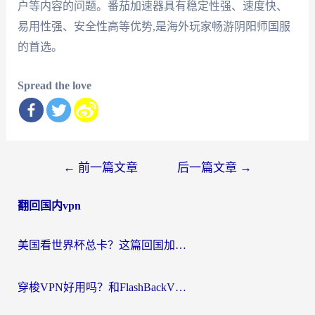
户等内容的问题。番茄加速器具有稳定性强、速度快、
易用性强、安全性高等优势,是海外玩家畅游阴阳师国服
的首选。
Spread the love
文
←
前一篇文章
后一篇文章
→
章
翻回国内vpn
导
航
美国看世界杯总卡？这篇回国加速器指南帮你无缝刷国内资源（附苹果手机VPN设置步骤）
穿梭VPN好用吗？和FlashBackVPN对比哪个回国效果更好？