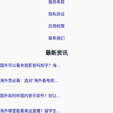
服务条款
隐私协议
应用权限
联系我们
最新资讯
国外可以看央视影音吗知乎？海外党亲测有效的回国加速方案
海外党必看：选对“海外看电视剧软件”，再也不用愁国内剧刷不了
国外如何听国内音乐软件？别让地域限制，断了你的中文歌单
海外哪里能看奥运直播？留学生&海外华人必看的体育赛事观赛终极指南