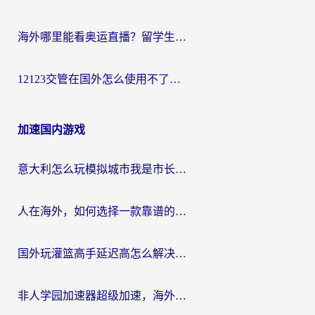
海外哪里能看奥运直播？留学生&海外华人必看的体育赛事观赛终极指南
12123交管在国外怎么使用不了？海外华人必看的无缝访问国内资源指南
加速国内游戏
意大利怎么玩模拟城市我是市长？海外党国服游戏加速终极攻略（附三国3量子特攻解决办法）
人在海外，如何选择一款靠谱的玩剑灵2加速器？
国外玩灌篮高手延迟高怎么解决？海外玩家国服游戏加速终极指南
非人学园加速器超级加速，海外玩家重返国服的通行证