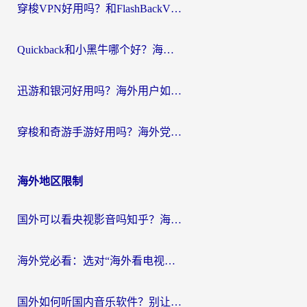
穿梭VPN好用吗？和FlashBackVPN对比哪个回国效果更好？
Quickback和小黑牛哪个好？海外党亲测指南，选对回国加速器秒回国内
迅游和银河好用吗？海外用户如何选择回国加速器实现无缝访问国内资源
穿梭和奇游手游好用吗？海外党亲测3款回国加速器，附蜜蜂加速器七天试用攻略
海外地区限制
国外可以看央视影音吗知乎？海外党亲测有效的回国加速方案
海外党必看：选对“海外看电视剧软件”，再也不用愁国内剧刷不了
国外如何听国内音乐软件？别让地域限制，断了你的中文歌单