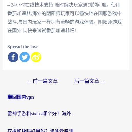
– 24小时在线技术支持,随时解决玩家遇到的问题。使用
番茄加速器,海外的阴阳师玩家可以畅快地在国服游戏中
战斗,与国内玩家一样拥有流畅的游戏体验。阴阳师游戏
在国外卡,快来试试番茄加速器吧!
Spread the love
文
←
前一篇文章
后一篇文章
→
章
翻回国内vpn
导
航
雷神手游和sixfast哪个好？海外党亲测3款回国加速器，教你选对不踩坑
穿梭和快喵好用吗？海外党亲测：小众加速器对比+番茄加速器深度体验