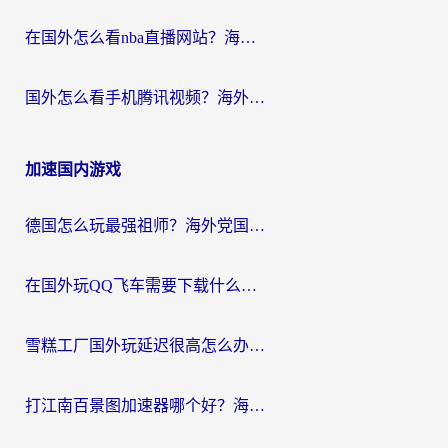
在国外怎么看nba直播网站？海外党专属体育观赛指南，告别地区限制！
国外怎么看手机腾讯视频？海外党亲测有效的追剧加速器选择指南
加速国内游戏
德国怎么玩最强祖师？海外党国服游戏加速器选择全攻略（附宝可梦Online实测）
在国外玩QQ飞车需要下载什么加速器呢？海外党亲测有效的国服游戏加速指南
雪糕工厂国外玩延迟很高怎么办？海外玩家国服游戏加速终极攻略（附实测推荐）
打江南百景图加速器哪个好？海外党踩坑N次后，终于找到不卡的秘诀