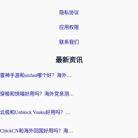
隐私协议
应用权限
联系我们
最新资讯
雷神手游和sixfast哪个好？海外党亲测3款回国加速器，教你选对不踩坑
穿梭和快喵好用吗？海外党亲测：小众加速器对比+番茄加速器深度体验
云极和Unblock Youku好用吗？海外党亲测+2026回国加速器避坑指南
ChickCN和海外回国好用吗？海外党2026亲测：从手游到影音，选对加速器的3个关键