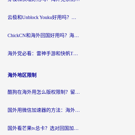
云极和Unblock Youku好用吗？海外党亲测+2026回国加速器避坑指南
ChickCN和海外回国好用吗？海外党2026亲测：从手游到影音，选对加速器的3个关键
海外党必看：雷神手游和快帆TV版好用吗？3步选对回国加速器不踩坑
海外地区限制
酷狗在海外用怎么版权限制？留学生亲测：3步解决听国内音乐难题
国外用微信加速器的方法：海外党无缝连接国内生活的实用指南
国外看芒果tv总卡？选对回国加速器，轻松追《浪姐》不费劲