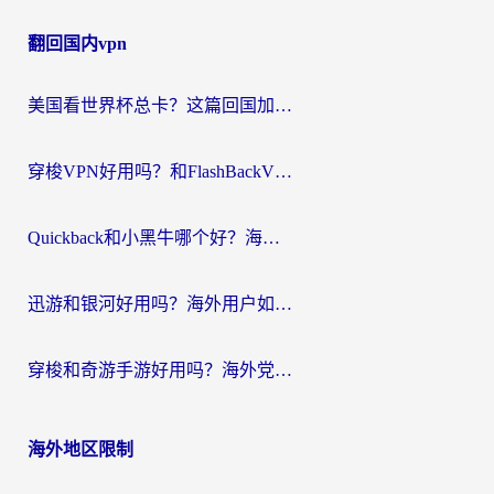
章
翻回国内vpn
导
航
美国看世界杯总卡？这篇回国加速器指南帮你无缝刷国内资源（附苹果手机VPN设置步骤）
穿梭VPN好用吗？和FlashBackVPN对比哪个回国效果更好？
Quickback和小黑牛哪个好？海外党亲测指南，选对回国加速器秒回国内
迅游和银河好用吗？海外用户如何选择回国加速器实现无缝访问国内资源
穿梭和奇游手游好用吗？海外党亲测3款回国加速器，附蜜蜂加速器七天试用攻略
海外地区限制