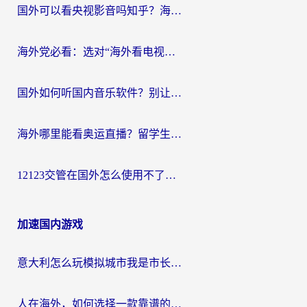
国外可以看央视影音吗知乎？海外党亲测有效的回国加速方案
海外党必看：选对“海外看电视剧软件”，再也不用愁国内剧刷不了
国外如何听国内音乐软件？别让地域限制，断了你的中文歌单
海外哪里能看奥运直播？留学生&海外华人必看的体育赛事观赛终极指南
12123交管在国外怎么使用不了？海外华人必看的无缝访问国内资源指南
加速国内游戏
意大利怎么玩模拟城市我是市长？海外党国服游戏加速终极攻略（附三国3量子特攻解决办法）
人在海外，如何选择一款靠谱的玩剑灵2加速器？