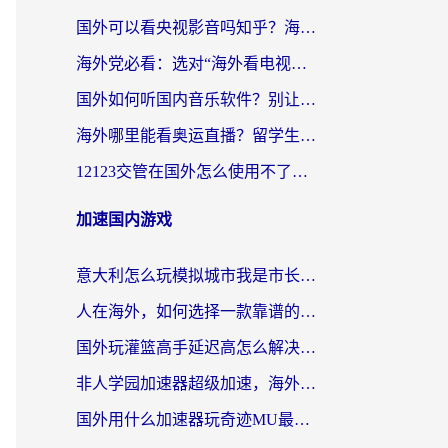
国外可以看央视影音吗知乎？海外党亲测有效的回国加速方案
海外党必看：选对“海外看电视剧软件”，再也不用愁国内剧刷不了
国外如何听国内音乐软件？别让地域限制，断了你的中文歌单
海外哪里能看奥运直播？留学生&海外华人必看的体育赛事观赛终极指南
12123交管在国外怎么使用不了？海外华人必看的无缝访问国内资源指南
加速国内游戏
意大利怎么玩模拟城市我是市长？海外党国服游戏加速终极攻略（附三国3量子特攻解决办法）
人在海外，如何选择一款靠谱的玩剑灵2加速器？
国外玩灌篮高手延迟高怎么解决？海外玩家国服游戏加速终极指南
非人学园加速器超级加速，海外玩家重返国服的通行证
国外用什么加速器玩奇迹MU最好？2026海外玩家国服游戏加速全攻略