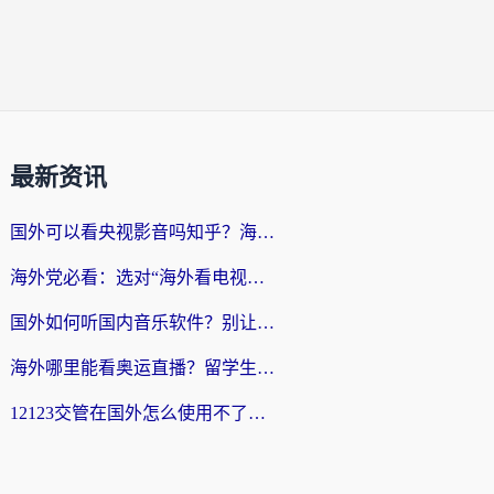
最新资讯
国外可以看央视影音吗知乎？海外党亲测有效的回国加速方案
海外党必看：选对“海外看电视剧软件”，再也不用愁国内剧刷不了
国外如何听国内音乐软件？别让地域限制，断了你的中文歌单
海外哪里能看奥运直播？留学生&海外华人必看的体育赛事观赛终极指南
12123交管在国外怎么使用不了？海外华人必看的无缝访问国内资源指南