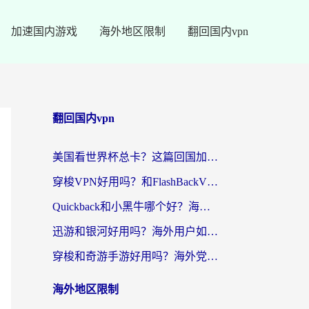
加速国内游戏
海外地区限制
翻回国内vpn
翻回国内vpn
美国看世界杯总卡？这篇回国加速器指南帮你无缝刷国内资源（附苹果手机VPN设置步骤）
穿梭VPN好用吗？和FlashBackVPN对比哪个回国效果更好？
Quickback和小黑牛哪个好？海外党亲测指南，选对回国加速器秒回国内
迅游和银河好用吗？海外用户如何选择回国加速器实现无缝访问国内资源
穿梭和奇游手游好用吗？海外党亲测3款回国加速器，附蜜蜂加速器七天试用攻略
海外地区限制