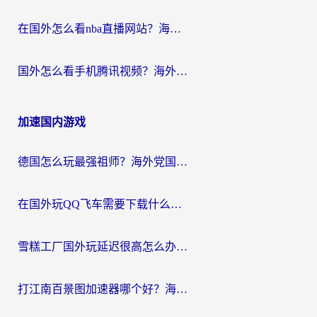
在国外怎么看nba直播网站？海外党专属体育观赛指南，告别地区限制！
国外怎么看手机腾讯视频？海外党亲测有效的追剧加速器选择指南
加速国内游戏
德国怎么玩最强祖师？海外党国服游戏加速器选择全攻略（附宝可梦Online实测）
在国外玩QQ飞车需要下载什么加速器呢？海外党亲测有效的国服游戏加速指南
雪糕工厂国外玩延迟很高怎么办？海外玩家国服游戏加速终极攻略（附实测推荐）
打江南百景图加速器哪个好？海外党踩坑N次后，终于找到不卡的秘诀