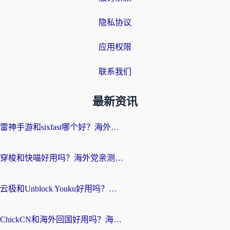
隐私协议
应用权限
联系我们
最新资讯
雷神手游和sixfast哪个好？海外党亲测3款回国加速器，教你选对不踩坑
穿梭和快喵好用吗？海外党亲测：小众加速器对比+番茄加速器深度体验
云极和Unblock Youku好用吗？海外党亲测+2026回国加速器避坑指南
ChickCN和海外回国好用吗？海外党2026亲测：从手游到影音，选对加速器的3个关键