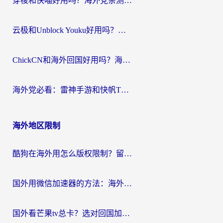
穿梭和快喵好用吗？海外党亲测：小众加速器对比+番茄加速器深度体验
云极和Unblock Youku好用吗？海外党亲测+2026回国加速器避坑指南
ChickCN和海外回国好用吗？海外党2026亲测：从手游到影音，选对加速器的3个关键
海外党必看：雷神手游和快帆TV版好用吗？3步选对回国加速器不踩坑
海外地区限制
酷狗在海外用怎么版权限制？留学生亲测：3步解决听国内音乐难题
国外用微信加速器的方法：海外党无缝连接国内生活的实用指南
国外看芒果tv总卡？选对回国加速器，轻松追《浪姐》不费劲