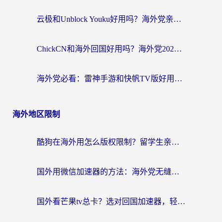
云极和Unblock Youku好用吗？海外党亲测+2026回国加速器避坑指南
ChickCN和海外回国好用吗？海外党2026亲测：从手游到影音，选对加速器的3个关键
海外党必看：雷神手游和快帆TV版好用吗？3步选对回国加速器不踩坑
海外地区限制
酷狗在海外用怎么版权限制？留学生亲测：3步解决听国内音乐难题
国外用微信加速器的方法：海外党无缝连接国内生活的实用指南
国外看芒果tv总卡？选对回国加速器，轻松追《浪姐》不费劲