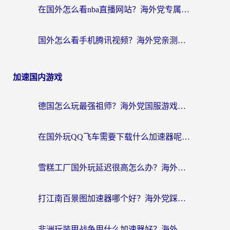
在国外怎么看nba直播网站？海外党专属体育观赛指南，告别地区限制！
国外怎么看手机腾讯视频？海外党亲测有效的追剧加速器选择指南
加速国内游戏
德国怎么玩最强祖师？海外党国服游戏加速器选择全攻略（附宝可梦Online实测）
在国外玩QQ飞车需要下载什么加速器呢？海外党亲测有效的国服游戏加速指南
雪糕工厂国外玩延迟很高怎么办？海外玩家国服游戏加速终极攻略（附实测推荐）
打江南百景图加速器哪个好？海外党踩坑N次后，终于找到不卡的秘诀
非洲玩装甲战争用什么加速器好？海外党亲测有效的国服游戏加速方案