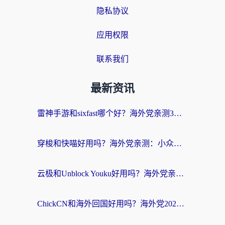
隐私协议
应用权限
联系我们
最新资讯
雷神手游和sixfast哪个好？海外党亲测3款回国加速器，教你选对不踩坑
穿梭和快喵好用吗？海外党亲测：小众加速器对比+番茄加速器深度体验
云极和Unblock Youku好用吗？海外党亲测+2026回国加速器避坑指南
ChickCN和海外回国好用吗？海外党2026亲测：从手游到影音，选对加速器的3个关键