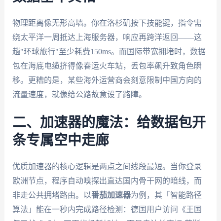
物理距离像无形高墙。你在洛杉矶按下技能键，指令需
绕太平洋一周抵达上海服务器，响应再跨洋返回——这
趟"环球旅行"至少耗费150ms。而国际带宽拥堵时，数据
包在海底电缆挤得像春运火车站，丢包率飙升致角色瞬
移。更糟的是，某些海外运营商会刻意限制中国方向的
流量速度，就像给公路故意设了路障。
二、加速器的魔法：给数据包开
条专属空中走廊
优质加速器的核心逻辑是两点之间线段最短。当你登录
欧洲节点，程序自动嗅探出直达国内骨干网的暗线，而
非走公共拥堵路由。以
番茄加速器
为例，其「智能路径
算法」能在一秒内完成路径检测：德国用户访问《王国