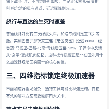
保卫战4》时，不再绕经新加坡，而是走法兰克福-莫斯
科-哈尔滨的私有通道，延迟骤降到68ms。
绕行与直达的生死时速差
普通线路好比转三次绿皮火车，加速专线则是直飞头等
舱。实测巴塞罗那玩家直连《暗区突围》延迟380ms，经
番茄"马德里-巴黎-北京"专线后压至89ms。子弹命中反馈
从"玄学"变成肌肉记忆，这种操作质变正是**在国外用什
么加速器玩暗区突围**的核心价值。
三、四维指标锁定终极加速器
市面加速器鱼龙混杂，选错工具可能比裸连更糟。真正
有效的解决方案需要破解四大关卡：