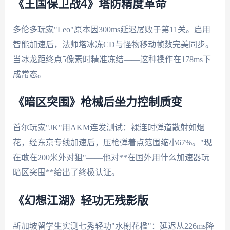
《王国保卫战4》塔防精度革命
多伦多玩家"Leo"原本因300ms延迟屡败于第11关。启用
智能加速后，法师塔冰冻CD与怪物移动帧数完美同步。
当冰龙距终点5像素时精准冻结——这种操作在178ms下
成常态。
《暗区突围》枪械后坐力控制质变
首尔玩家"JK"用AKM连发测试：裸连时弹道散射如烟
花，经东京专线加速后，压枪弹着点范围缩小67%。"现
在敢在200米外对狙"——他对**在国外用什么加速器玩
暗区突围**给出了终极认证。
《幻想江湖》轻功无残影版
新加坡留学生实测七秀轻功"水榭花楹"：延迟从226ms降