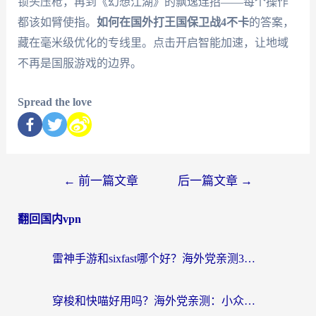
锁头压枪，再到《幻想江湖》的飘逸连招——每个操作
都该如臂使指。
如何在国外打王国保卫战4不卡
的答案，
藏在毫米级优化的专线里。点击开启智能加速，让地域
不再是国服游戏的边界。
Spread the love
←
前一篇文章
后一篇文章
→
翻回国内vpn
雷神手游和sixfast哪个好？海外党亲测3款回国加速器，教你选对不踩坑
穿梭和快喵好用吗？海外党亲测：小众加速器对比+番茄加速器深度体验