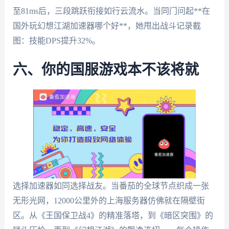
至81ms后，三段跳跃衔接如行云流水。当同门问起**在
国外玩幻想江湖加速器哪个好**，她甩出战斗记录截
图：技能DPS提升32%。
六、你的国服游戏本不该将就
选择加速器如同选择战友。当番茄的全球节点织成一张
无形光网，12000公里外的上海服务器仿佛就在隔壁街
区。从《王国保卫战4》的精准落塔，到《暗区突围》的