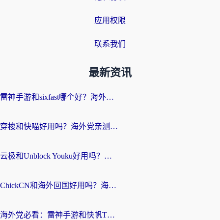
应用权限
联系我们
最新资讯
雷神手游和sixfast哪个好？海外党亲测3款回国加速器，教你选对不踩坑
穿梭和快喵好用吗？海外党亲测：小众加速器对比+番茄加速器深度体验
云极和Unblock Youku好用吗？海外党亲测+2026回国加速器避坑指南
ChickCN和海外回国好用吗？海外党2026亲测：从手游到影音，选对加速器的3个关键
海外党必看：雷神手游和快帆TV版好用吗？3步选对回国加速器不踩坑