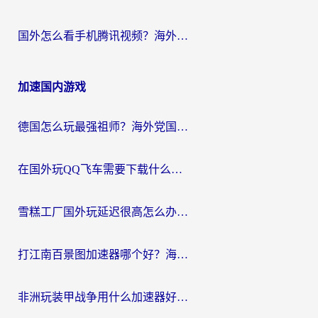
国外怎么看手机腾讯视频？海外党亲测有效的追剧加速器选择指南
加速国内游戏
德国怎么玩最强祖师？海外党国服游戏加速器选择全攻略（附宝可梦Online实测）
在国外玩QQ飞车需要下载什么加速器呢？海外党亲测有效的国服游戏加速指南
雪糕工厂国外玩延迟很高怎么办？海外玩家国服游戏加速终极攻略（附实测推荐）
打江南百景图加速器哪个好？海外党踩坑N次后，终于找到不卡的秘诀
非洲玩装甲战争用什么加速器好？海外党亲测有效的国服游戏加速方案