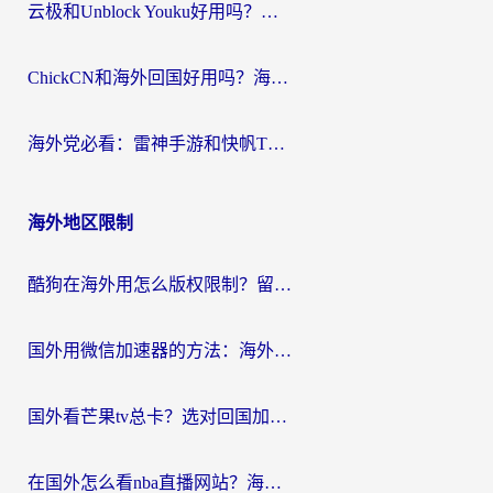
云极和Unblock Youku好用吗？海外党亲测+2026回国加速器避坑指南
ChickCN和海外回国好用吗？海外党2026亲测：从手游到影音，选对加速器的3个关键
海外党必看：雷神手游和快帆TV版好用吗？3步选对回国加速器不踩坑
海外地区限制
酷狗在海外用怎么版权限制？留学生亲测：3步解决听国内音乐难题
国外用微信加速器的方法：海外党无缝连接国内生活的实用指南
国外看芒果tv总卡？选对回国加速器，轻松追《浪姐》不费劲
在国外怎么看nba直播网站？海外党专属体育观赛指南，告别地区限制！