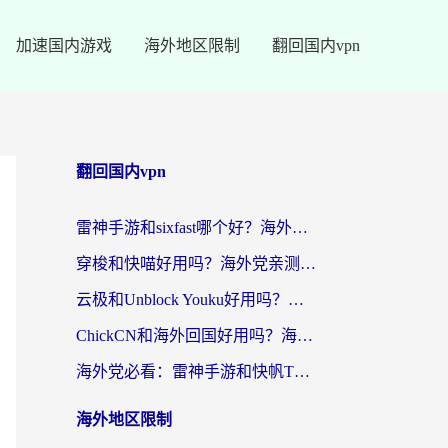
加速国内游戏
海外地区限制
翻回国内vpn
翻回国内vpn
雷神手游和sixfast哪个好？海外党亲测3款回国加速器，教你选对不踩坑
穿梭和快喵好用吗？海外党亲测：小众加速器对比+番茄加速器深度体验
云极和Unblock Youku好用吗？海外党亲测+2026回国加速器避坑指南
ChickCN和海外回国好用吗？海外党2026亲测：从手游到影音，选对加速器的3个关键
海外党必看：雷神手游和快帆TV版好用吗？3步选对回国加速器不踩坑
海外地区限制