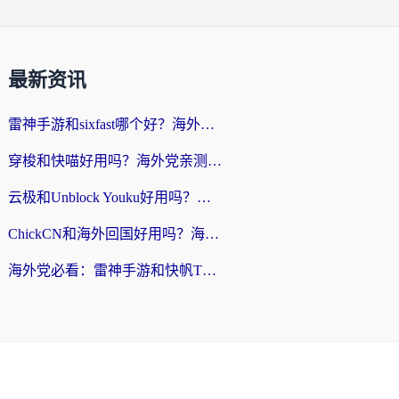
最新资讯
雷神手游和sixfast哪个好？海外党亲测3款回国加速器，教你选对不踩坑
穿梭和快喵好用吗？海外党亲测：小众加速器对比+番茄加速器深度体验
云极和Unblock Youku好用吗？海外党亲测+2026回国加速器避坑指南
ChickCN和海外回国好用吗？海外党2026亲测：从手游到影音，选对加速器的3个关键
海外党必看：雷神手游和快帆TV版好用吗？3步选对回国加速器不踩坑