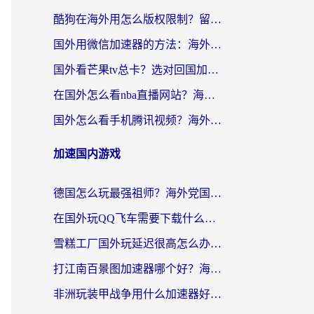
酷狗在海外用怎么版权限制？留学生亲测：3步解决听国内音乐难题
国外用微信加速器的方法：海外党无缝连接国内生活的实用指南
国外看芒果tv总卡？选对回国加速器，轻松追《浪姐》不费劲
在国外怎么看nba直播网站？海外党专属体育观赛指南，告别地区限制！
国外怎么看手机腾讯视频？海外党亲测有效的追剧加速器选择指南
加速国内游戏
德国怎么玩最强祖师？海外党国服游戏加速器选择全攻略（附宝可梦Online实测）
在国外玩QQ飞车需要下载什么加速器呢？海外党亲测有效的国服游戏加速指南
雪糕工厂国外玩延迟很高怎么办？海外玩家国服游戏加速终极攻略（附实测推荐）
打江南百景图加速器哪个好？海外党踩坑N次后，终于找到不卡的秘诀
非洲玩装甲战争用什么加速器好？海外党亲测有效的国服游戏加速方案