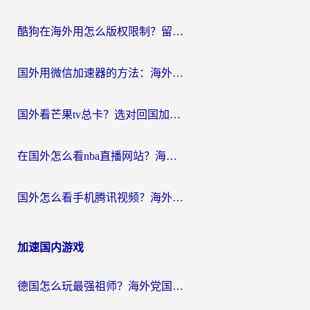
酷狗在海外用怎么版权限制？留学生亲测：3步解决听国内音乐难题
国外用微信加速器的方法：海外党无缝连接国内生活的实用指南
国外看芒果tv总卡？选对回国加速器，轻松追《浪姐》不费劲
在国外怎么看nba直播网站？海外党专属体育观赛指南，告别地区限制！
国外怎么看手机腾讯视频？海外党亲测有效的追剧加速器选择指南
加速国内游戏
德国怎么玩最强祖师？海外党国服游戏加速器选择全攻略（附宝可梦Online实测）