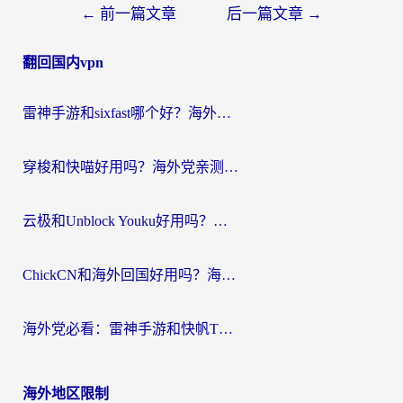
文
←
前一篇文章
后一篇文章
→
章
翻回国内vpn
导
航
雷神手游和sixfast哪个好？海外党亲测3款回国加速器，教你选对不踩坑
穿梭和快喵好用吗？海外党亲测：小众加速器对比+番茄加速器深度体验
云极和Unblock Youku好用吗？海外党亲测+2026回国加速器避坑指南
ChickCN和海外回国好用吗？海外党2026亲测：从手游到影音，选对加速器的3个关键
海外党必看：雷神手游和快帆TV版好用吗？3步选对回国加速器不踩坑
海外地区限制