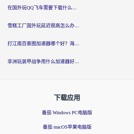
在国外玩QQ飞车需要下载什么加速器呢？海外党亲测有效的国服游戏加速指南
雪糕工厂国外玩延迟很高怎么办？海外玩家国服游戏加速终极攻略（附实测推荐）
打江南百景图加速器哪个好？海外党踩坑N次后，终于找到不卡的秘诀
非洲玩装甲战争用什么加速器好？海外党亲测有效的国服游戏加速方案
下载应用
番茄 Windows PC电脑版
番茄 macOS苹果电脑版