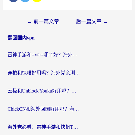
文
←
前一篇文章
后一篇文章
→
章
翻回国内vpn
导
航
雷神手游和sixfast哪个好？海外党亲测3款回国加速器，教你选对不踩坑
穿梭和快喵好用吗？海外党亲测：小众加速器对比+番茄加速器深度体验
云极和Unblock Youku好用吗？海外党亲测+2026回国加速器避坑指南
ChickCN和海外回国好用吗？海外党2026亲测：从手游到影音，选对加速器的3个关键
海外党必看：雷神手游和快帆TV版好用吗？3步选对回国加速器不踩坑