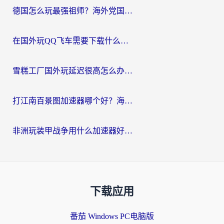
德国怎么玩最强祖师？海外党国服游戏加速器选择全攻略（附宝可梦Online实测）
在国外玩QQ飞车需要下载什么加速器呢？海外党亲测有效的国服游戏加速指南
雪糕工厂国外玩延迟很高怎么办？海外玩家国服游戏加速终极攻略（附实测推荐）
打江南百景图加速器哪个好？海外党踩坑N次后，终于找到不卡的秘诀
非洲玩装甲战争用什么加速器好？海外党亲测有效的国服游戏加速方案
下载应用
番茄 Windows PC电脑版