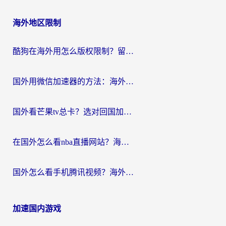
海外地区限制
酷狗在海外用怎么版权限制？留学生亲测：3步解决听国内音乐难题
国外用微信加速器的方法：海外党无缝连接国内生活的实用指南
国外看芒果tv总卡？选对回国加速器，轻松追《浪姐》不费劲
在国外怎么看nba直播网站？海外党专属体育观赛指南，告别地区限制！
国外怎么看手机腾讯视频？海外党亲测有效的追剧加速器选择指南
加速国内游戏