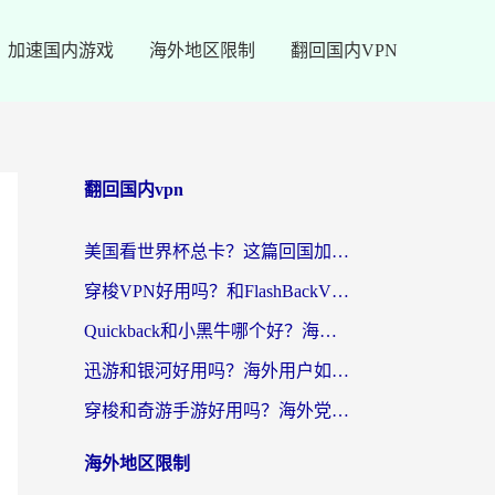
加速国内游戏
海外地区限制
翻回国内VPN
翻回国内vpn
美国看世界杯总卡？这篇回国加速器指南帮你无缝刷国内资源（附苹果手机VPN设置步骤）
穿梭VPN好用吗？和FlashBackVPN对比哪个回国效果更好？
Quickback和小黑牛哪个好？海外党亲测指南，选对回国加速器秒回国内
迅游和银河好用吗？海外用户如何选择回国加速器实现无缝访问国内资源
穿梭和奇游手游好用吗？海外党亲测3款回国加速器，附蜜蜂加速器七天试用攻略
海外地区限制