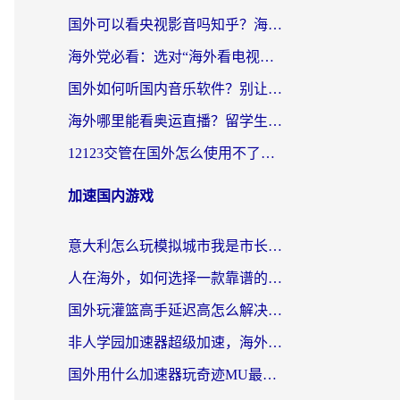
国外可以看央视影音吗知乎？海外党亲测有效的回国加速方案
海外党必看：选对“海外看电视剧软件”，再也不用愁国内剧刷不了
国外如何听国内音乐软件？别让地域限制，断了你的中文歌单
海外哪里能看奥运直播？留学生&海外华人必看的体育赛事观赛终极指南
12123交管在国外怎么使用不了？海外华人必看的无缝访问国内资源指南
加速国内游戏
意大利怎么玩模拟城市我是市长？海外党国服游戏加速终极攻略（附三国3量子特攻解决办法）
人在海外，如何选择一款靠谱的玩剑灵2加速器？
国外玩灌篮高手延迟高怎么解决？海外玩家国服游戏加速终极指南
非人学园加速器超级加速，海外玩家重返国服的通行证
国外用什么加速器玩奇迹MU最好？2026海外玩家国服游戏加速全攻略