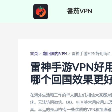
跳
番茄VPN
至
内
容
首页
翻回国内VPN
雷神手游VPN好用吗
雷神手游VPN好
哪个回国效果更
在海外生活和工作的华人朋友们,相信大家都
疼。无法访问微信、QQ、抖音等常用应用,以
离。幸运的是,现在有一些优质的VPN和加速