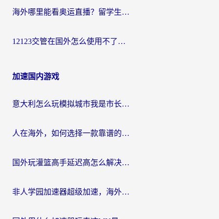
海外哪里能看奥运直播？留学生&海外华人必看的体育赛事观赛终极指南
12123交管在国外怎么使用不了？海外华人必看的无缝访问国内资源指南
加速国内游戏
意大利怎么玩模拟城市我是市长？海外党国服游戏加速终极攻略（附三国3量子特攻解决办法）
人在海外，如何选择一款靠谱的玩剑灵2加速器？
国外玩灌篮高手延迟高怎么解决？海外玩家国服游戏加速终极指南
非人学园加速器超级加速，海外玩家重返国服的通行证