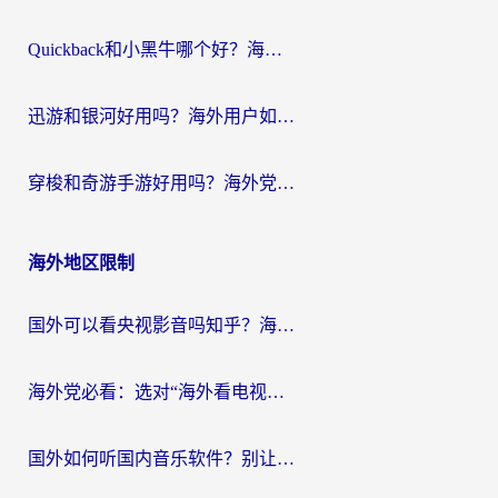
Quickback和小黑牛哪个好？海外党亲测指南，选对回国加速器秒回国内
迅游和银河好用吗？海外用户如何选择回国加速器实现无缝访问国内资源
穿梭和奇游手游好用吗？海外党亲测3款回国加速器，附蜜蜂加速器七天试用攻略
海外地区限制
国外可以看央视影音吗知乎？海外党亲测有效的回国加速方案
海外党必看：选对“海外看电视剧软件”，再也不用愁国内剧刷不了
国外如何听国内音乐软件？别让地域限制，断了你的中文歌单