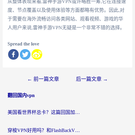
从整体表现来看,雷神手游VPN或许略胜一筹,它在连接速
度、节点覆盖以及使用体验等方面都略有优势。因此,对
于需要在海外流畅访问各类网站、观看视频、游戏的华
人用户来说,雷神手游VPN无疑是一个非常不错的选择。
Spread the love
文
←
前一篇文章
后一篇文章
→
章
翻回国内vpn
导
航
美国看世界杯总卡？这篇回国加速器指南帮你无缝刷国内资源（附苹果手机VPN设置步骤）
穿梭VPN好用吗？和FlashBackVPN对比哪个回国效果更好？