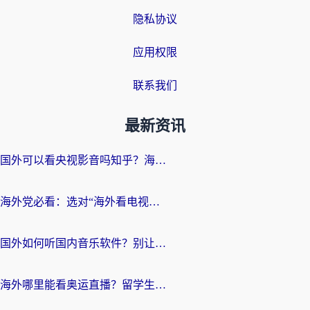
隐私协议
应用权限
联系我们
最新资讯
国外可以看央视影音吗知乎？海外党亲测有效的回国加速方案
海外党必看：选对“海外看电视剧软件”，再也不用愁国内剧刷不了
国外如何听国内音乐软件？别让地域限制，断了你的中文歌单
海外哪里能看奥运直播？留学生&海外华人必看的体育赛事观赛终极指南