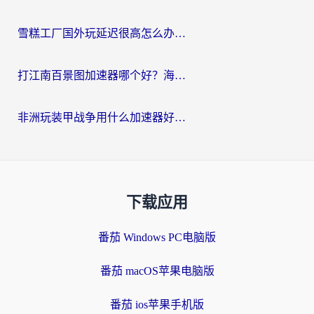
雪糕工厂国外玩延迟很高怎么办？海外玩家国服游戏加速终极攻略（附实测推荐）
打江南百景图加速器哪个好？海外党踩坑N次后，终于找到不卡的秘诀
非洲玩装甲战争用什么加速器好？海外党亲测有效的国服游戏加速方案
下载应用
番茄 Windows PC电脑版
番茄 macOS苹果电脑版
番茄 ios苹果手机版