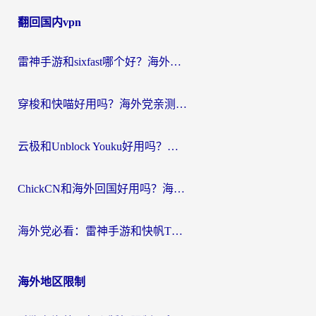
章
翻回国内vpn
导
航
雷神手游和sixfast哪个好？海外党亲测3款回国加速器，教你选对不踩坑
穿梭和快喵好用吗？海外党亲测：小众加速器对比+番茄加速器深度体验
云极和Unblock Youku好用吗？海外党亲测+2026回国加速器避坑指南
ChickCN和海外回国好用吗？海外党2026亲测：从手游到影音，选对加速器的3个关键
海外党必看：雷神手游和快帆TV版好用吗？3步选对回国加速器不踩坑
海外地区限制