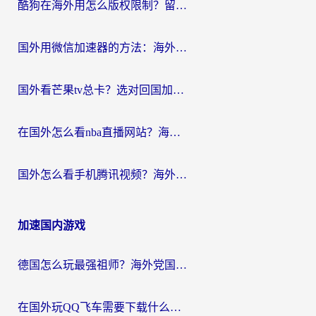
酷狗在海外用怎么版权限制？留学生亲测：3步解决听国内音乐难题
国外用微信加速器的方法：海外党无缝连接国内生活的实用指南
国外看芒果tv总卡？选对回国加速器，轻松追《浪姐》不费劲
在国外怎么看nba直播网站？海外党专属体育观赛指南，告别地区限制！
国外怎么看手机腾讯视频？海外党亲测有效的追剧加速器选择指南
加速国内游戏
德国怎么玩最强祖师？海外党国服游戏加速器选择全攻略（附宝可梦Online实测）
在国外玩QQ飞车需要下载什么加速器呢？海外党亲测有效的国服游戏加速指南