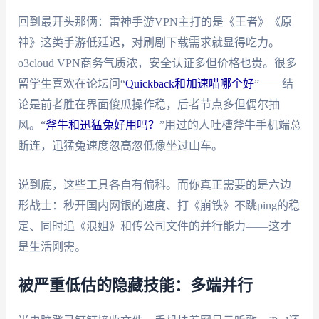
回到最开头那俩：雷神手游VPN主打的是《王者》《原
神》这类手游低延迟，对刷剧下载需求就显得吃力。
o3cloud VPN商务气质浓，安全认证多但价格也贵。很多
留学生喜欢在论坛问“
Quickback和加速喵哪个好
”——结
论是前者胜在界面傻瓜操作稳，后者节点多但偶尔抽
风。“
斧牛和迅猛兔好用吗？
”用过的人吐槽斧牛手机端总
断连，迅猛兔速度忽高忽低像坐过山车。
说到底，这些工具各自有偏科。而你真正需要的是六边
形战士：秒开国内网银的速度、打《崩铁》不跳ping的稳
定、同时追《浪姐》和传公司文件的并行能力——这才
是生活刚需。
被严重低估的隐藏技能：多端并行