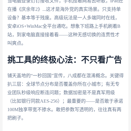
当电脑登录钉钉接收文件，手机挂着网易云听歌，iPad还
在播《庆余年2》...这才是海外党的真实场景。只支持单
设备？基本等于残废。高级玩法是一人多端同时在线，
安卓iOS+WinMac全平台通吃。想象下班路上手机刷着B
站，到家电脑直接接着看——这种无感切换的连贯性才
叫爽点。
挑工具的终极心法：不只看广告
铺天盖地的“一秒回国”宣传，八成都在混淆概念。关键得
扒三层：全球节点分布是否覆盖你所在小城市；有无专
业团队秒级响应断连问题；数据加密是不是真军用级
（比如银行同款AES-256）；最重要的——是否敢于承诺
100M独享带宽不掺水。敢把参数写透明的，往往真有两
把刷子。