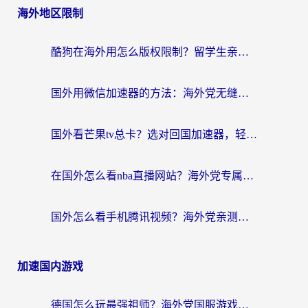
海外地区限制
酷狗在海外用怎么版权限制？留学生亲测：3步解决听国内音乐难题
国外用微信加速器的方法：海外党无缝连接国内生活的实用指南
国外看芒果tv总卡？选对回国加速器，轻松追《浪姐》不费劲
在国外怎么看nba直播网站？海外党专属体育观赛指南，告别地区限制！
国外怎么看手机腾讯视频？海外党亲测有效的追剧加速器选择指南
加速国内游戏
德国怎么玩最强祖师？海外党国服游戏加速器选择全攻略（附宝可梦Online实测）