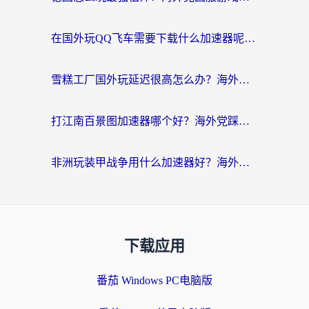
在国外玩QQ飞车需要下载什么加速器呢？海外党亲测有效的国服游戏加速指南
雪糕工厂国外玩延迟很高怎么办？海外玩家国服游戏加速终极攻略（附实测推荐）
打江南百景图加速器哪个好？海外党踩坑N次后，终于找到不卡的秘诀
非洲玩装甲战争用什么加速器好？海外党亲测有效的国服游戏加速方案
下载应用
番茄 Windows PC电脑版