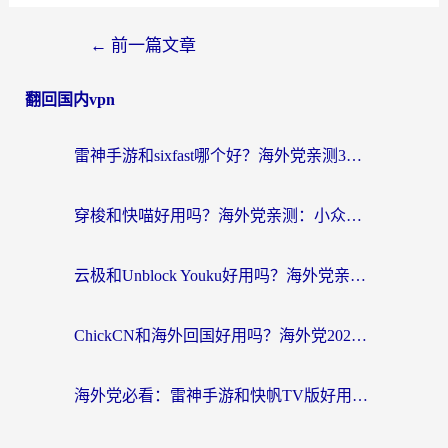
←
前一篇文章
翻回国内vpn
雷神手游和sixfast哪个好？海外党亲测3款回国加速器，教你选对不踩坑
穿梭和快喵好用吗？海外党亲测：小众加速器对比+番茄加速器深度体验
云极和Unblock Youku好用吗？海外党亲测+2026回国加速器避坑指南
ChickCN和海外回国好用吗？海外党2026亲测：从手游到影音，选对加速器的3个关键
海外党必看：雷神手游和快帆TV版好用吗？3步选对回国加速器不踩坑