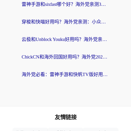
雷神手游和sixfast哪个好？海外党亲测3款回国加速器，教你选对不踩坑
穿梭和快喵好用吗？海外党亲测：小众加速器对比+番茄加速器深度体验
云极和Unblock Youku好用吗？海外党亲测+2026回国加速器避坑指南
ChickCN和海外回国好用吗？海外党2026亲测：从手游到影音，选对加速器的3个关键
海外党必看：雷神手游和快帆TV版好用吗？3步选对回国加速器不踩坑
友情链接