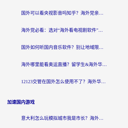
国外可以看央视影音吗知乎？海外党亲测有效的回国加速方案
海外党必看：选对“海外看电视剧软件”，再也不用愁国内剧刷不了
国外如何听国内音乐软件？别让地域限制，断了你的中文歌单
海外哪里能看奥运直播？留学生&海外华人必看的体育赛事观赛终极指南
12123交管在国外怎么使用不了？海外华人必看的无缝访问国内资源指南
加速国内游戏
意大利怎么玩模拟城市我是市长？海外党国服游戏加速终极攻略（附三国3量子特攻解决办法）