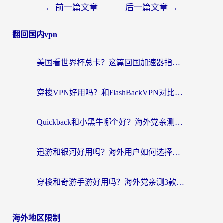
←
前一篇文章
后一篇文章
→
翻回国内vpn
美国看世界杯总卡？这篇回国加速器指南帮你无缝刷国内资源（附苹果手机VPN设置步骤）
穿梭VPN好用吗？和FlashBackVPN对比哪个回国效果更好？
Quickback和小黑牛哪个好？海外党亲测指南，选对回国加速器秒回国内
迅游和银河好用吗？海外用户如何选择回国加速器实现无缝访问国内资源
穿梭和奇游手游好用吗？海外党亲测3款回国加速器，附蜜蜂加速器七天试用攻略
海外地区限制