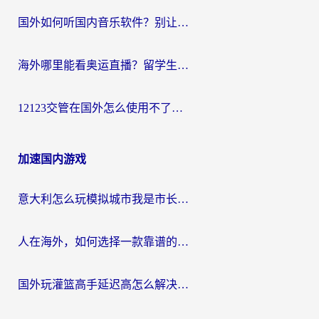
国外如何听国内音乐软件？别让地域限制，断了你的中文歌单
海外哪里能看奥运直播？留学生&海外华人必看的体育赛事观赛终极指南
12123交管在国外怎么使用不了？海外华人必看的无缝访问国内资源指南
加速国内游戏
意大利怎么玩模拟城市我是市长？海外党国服游戏加速终极攻略（附三国3量子特攻解决办法）
人在海外，如何选择一款靠谱的玩剑灵2加速器？
国外玩灌篮高手延迟高怎么解决？海外玩家国服游戏加速终极指南