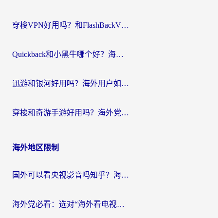
穿梭VPN好用吗？和FlashBackVPN对比哪个回国效果更好？
Quickback和小黑牛哪个好？海外党亲测指南，选对回国加速器秒回国内
迅游和银河好用吗？海外用户如何选择回国加速器实现无缝访问国内资源
穿梭和奇游手游好用吗？海外党亲测3款回国加速器，附蜜蜂加速器七天试用攻略
海外地区限制
国外可以看央视影音吗知乎？海外党亲测有效的回国加速方案
海外党必看：选对“海外看电视剧软件”，再也不用愁国内剧刷不了