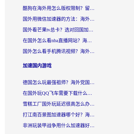
酷狗在海外用怎么版权限制？留学生亲测：3步解决听国内音乐难题
国外用微信加速器的方法：海外党无缝连接国内生活的实用指南
国外看芒果tv总卡？选对回国加速器，轻松追《浪姐》不费劲
在国外怎么看nba直播网站？海外党专属体育观赛指南，告别地区限制！
国外怎么看手机腾讯视频？海外党亲测有效的追剧加速器选择指南
加速国内游戏
德国怎么玩最强祖师？海外党国服游戏加速器选择全攻略（附宝可梦Online实测）
在国外玩QQ飞车需要下载什么加速器呢？海外党亲测有效的国服游戏加速指南
雪糕工厂国外玩延迟很高怎么办？海外玩家国服游戏加速终极攻略（附实测推荐）
打江南百景图加速器哪个好？海外党踩坑N次后，终于找到不卡的秘诀
非洲玩装甲战争用什么加速器好？海外党亲测有效的国服游戏加速方案