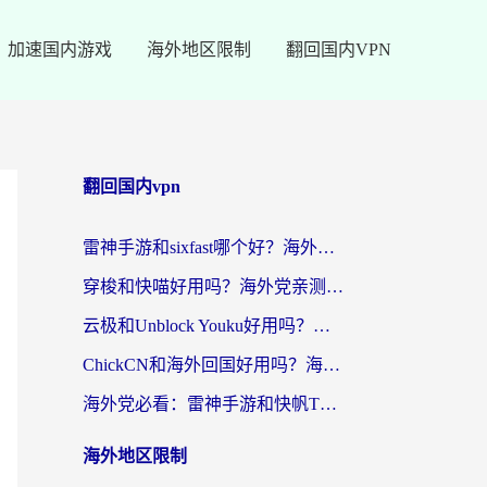
加速国内游戏
海外地区限制
翻回国内VPN
翻回国内vpn
雷神手游和sixfast哪个好？海外党亲测3款回国加速器，教你选对不踩坑
穿梭和快喵好用吗？海外党亲测：小众加速器对比+番茄加速器深度体验
云极和Unblock Youku好用吗？海外党亲测+2026回国加速器避坑指南
ChickCN和海外回国好用吗？海外党2026亲测：从手游到影音，选对加速器的3个关键
海外党必看：雷神手游和快帆TV版好用吗？3步选对回国加速器不踩坑
海外地区限制