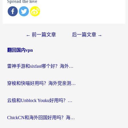
Spread the love
文
←
前一篇文章
后一篇文章
→
章
翻回国内vpn
导
航
雷神手游和sixfast哪个好？海外党亲测3款回国加速器，教你选对不踩坑
穿梭和快喵好用吗？海外党亲测：小众加速器对比+番茄加速器深度体验
云极和Unblock Youku好用吗？海外党亲测+2026回国加速器避坑指南
ChickCN和海外回国好用吗？海外党2026亲测：从手游到影音，选对加速器的3个关键