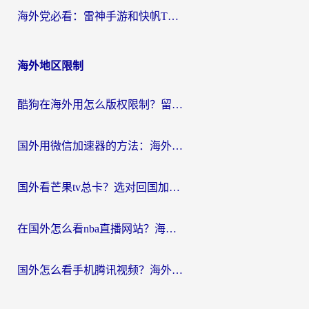
海外党必看：雷神手游和快帆TV版好用吗？3步选对回国加速器不踩坑
海外地区限制
酷狗在海外用怎么版权限制？留学生亲测：3步解决听国内音乐难题
国外用微信加速器的方法：海外党无缝连接国内生活的实用指南
国外看芒果tv总卡？选对回国加速器，轻松追《浪姐》不费劲
在国外怎么看nba直播网站？海外党专属体育观赛指南，告别地区限制！
国外怎么看手机腾讯视频？海外党亲测有效的追剧加速器选择指南