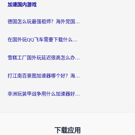
加速国内游戏
德国怎么玩最强祖师？海外党国服游戏加速器选择全攻略（附宝可梦Online实测）
在国外玩QQ飞车需要下载什么加速器呢？海外党亲测有效的国服游戏加速指南
雪糕工厂国外玩延迟很高怎么办？海外玩家国服游戏加速终极攻略（附实测推荐）
打江南百景图加速器哪个好？海外党踩坑N次后，终于找到不卡的秘诀
非洲玩装甲战争用什么加速器好？海外党亲测有效的国服游戏加速方案
下载应用