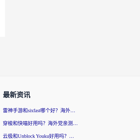
最新资讯
雷神手游和sixfast哪个好？海外党亲测3款回国加速器，教你选对不踩坑
穿梭和快喵好用吗？海外党亲测：小众加速器对比+番茄加速器深度体验
云极和Unblock Youku好用吗？海外党亲测+2026回国加速器避坑指南