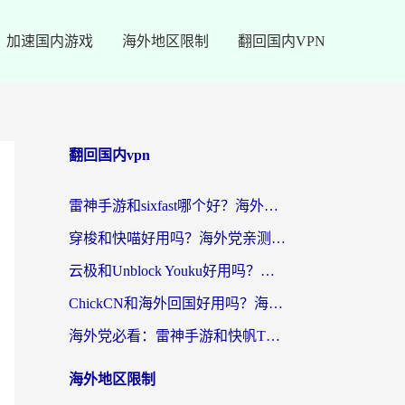
加速国内游戏
海外地区限制
翻回国内VPN
翻回国内vpn
雷神手游和sixfast哪个好？海外党亲测3款回国加速器，教你选对不踩坑
穿梭和快喵好用吗？海外党亲测：小众加速器对比+番茄加速器深度体验
云极和Unblock Youku好用吗？海外党亲测+2026回国加速器避坑指南
ChickCN和海外回国好用吗？海外党2026亲测：从手游到影音，选对加速器的3个关键
海外党必看：雷神手游和快帆TV版好用吗？3步选对回国加速器不踩坑
海外地区限制