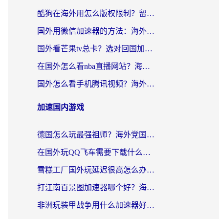
酷狗在海外用怎么版权限制？留学生亲测：3步解决听国内音乐难题
国外用微信加速器的方法：海外党无缝连接国内生活的实用指南
国外看芒果tv总卡？选对回国加速器，轻松追《浪姐》不费劲
在国外怎么看nba直播网站？海外党专属体育观赛指南，告别地区限制！
国外怎么看手机腾讯视频？海外党亲测有效的追剧加速器选择指南
加速国内游戏
德国怎么玩最强祖师？海外党国服游戏加速器选择全攻略（附宝可梦Online实测）
在国外玩QQ飞车需要下载什么加速器呢？海外党亲测有效的国服游戏加速指南
雪糕工厂国外玩延迟很高怎么办？海外玩家国服游戏加速终极攻略（附实测推荐）
打江南百景图加速器哪个好？海外党踩坑N次后，终于找到不卡的秘诀
非洲玩装甲战争用什么加速器好？海外党亲测有效的国服游戏加速方案