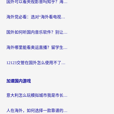
国外可以看央视影音吗知乎？海外党亲测有效的回国加速方案
海外党必看：选对“海外看电视剧软件”，再也不用愁国内剧刷不了
国外如何听国内音乐软件？别让地域限制，断了你的中文歌单
海外哪里能看奥运直播？留学生&海外华人必看的体育赛事观赛终极指南
12123交管在国外怎么使用不了？海外华人必看的无缝访问国内资源指南
加速国内游戏
意大利怎么玩模拟城市我是市长？海外党国服游戏加速终极攻略（附三国3量子特攻解决办法）
人在海外，如何选择一款靠谱的玩剑灵2加速器？