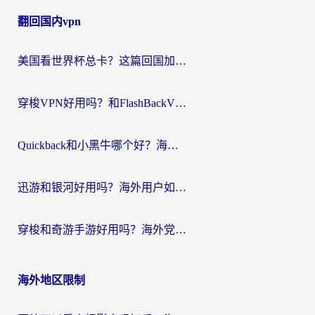
章
翻回国内vpn
导
航
美国看世界杯总卡？这篇回国加速器指南帮你无缝刷国内资源（附苹果手机VPN设置步骤）
穿梭VPN好用吗？和FlashBackVPN对比哪个回国效果更好？
Quickback和小黑牛哪个好？海外党亲测指南，选对回国加速器秒回国内
迅游和银河好用吗？海外用户如何选择回国加速器实现无缝访问国内资源
穿梭和奇游手游好用吗？海外党亲测3款回国加速器，附蜜蜂加速器七天试用攻略
海外地区限制