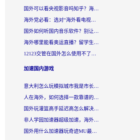
国外可以看央视影音吗知乎？海外党亲测有效的回国加速方案
海外党必看：选对“海外看电视剧软件”，再也不用愁国内剧刷不了
国外如何听国内音乐软件？别让地域限制，断了你的中文歌单
海外哪里能看奥运直播？留学生&海外华人必看的体育赛事观赛终极指南
12123交管在国外怎么使用不了？海外华人必看的无缝访问国内资源指南
加速国内游戏
意大利怎么玩模拟城市我是市长？海外党国服游戏加速终极攻略（附三国3量子特攻解决办法）
人在海外，如何选择一款靠谱的玩剑灵2加速器？
国外玩灌篮高手延迟高怎么解决？海外玩家国服游戏加速终极指南
非人学园加速器超级加速，海外玩家重返国服的通行证
国外用什么加速器玩奇迹MU最好？2026海外玩家国服游戏加速全攻略