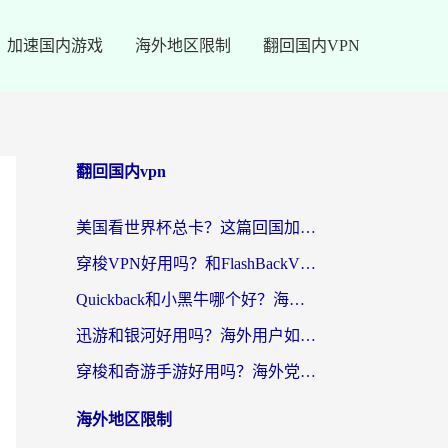
加速国内游戏
海外地区限制
翻回国内VPN
翻回国内vpn
美国看世界杯总卡？这篇回国加速器指南帮你无缝刷国内资源（附苹果手机VPN设置步骤）
穿梭VPN好用吗？和FlashBackVPN对比哪个回国效果更好？
Quickback和小黑牛哪个好？海外党亲测指南，选对回国加速器秒回国内
迅游和银河好用吗？海外用户如何选择回国加速器实现无缝访问国内资源
穿梭和奇游手游好用吗？海外党亲测3款回国加速器，附蜜蜂加速器七天试用攻略
海外地区限制