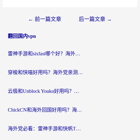
文
←
前一篇文章
后一篇文章
→
章
翻回国内vpn
导
航
雷神手游和sixfast哪个好？海外党亲测3款回国加速器，教你选对不踩坑
穿梭和快喵好用吗？海外党亲测：小众加速器对比+番茄加速器深度体验
云极和Unblock Youku好用吗？海外党亲测+2026回国加速器避坑指南
ChickCN和海外回国好用吗？海外党2026亲测：从手游到影音，选对加速器的3个关键
海外党必看：雷神手游和快帆TV版好用吗？3步选对回国加速器不踩坑