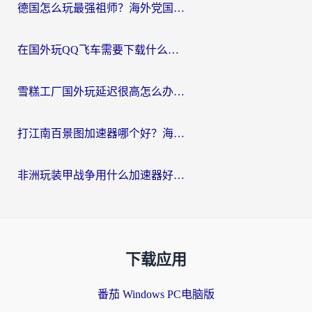
德国怎么玩最强祖师？海外党国服游戏加速器选择全攻略（附宝可梦Online实测）
在国外玩QQ飞车需要下载什么加速器呢？海外党亲测有效的国服游戏加速指南
雪糕工厂国外玩延迟很高怎么办？海外玩家国服游戏加速终极攻略（附实测推荐）
打江南百景图加速器哪个好？海外党踩坑N次后，终于找到不卡的秘诀
非洲玩装甲战争用什么加速器好？海外党亲测有效的国服游戏加速方案
下载应用
番茄 Windows PC电脑版