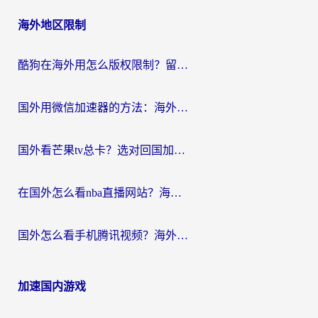
海外地区限制
酷狗在海外用怎么版权限制？留学生亲测：3步解决听国内音乐难题
国外用微信加速器的方法：海外党无缝连接国内生活的实用指南
国外看芒果tv总卡？选对回国加速器，轻松追《浪姐》不费劲
在国外怎么看nba直播网站？海外党专属体育观赛指南，告别地区限制！
国外怎么看手机腾讯视频？海外党亲测有效的追剧加速器选择指南
加速国内游戏