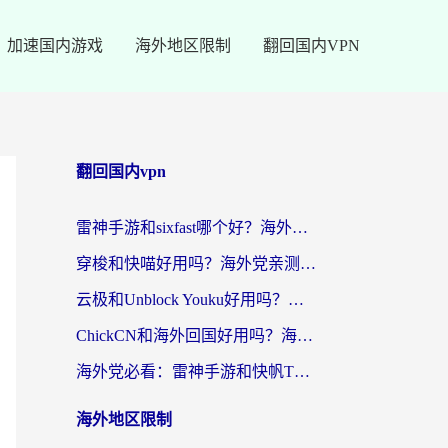
加速国内游戏
海外地区限制
翻回国内VPN
翻回国内vpn
雷神手游和sixfast哪个好？海外党亲测3款回国加速器，教你选对不踩坑
穿梭和快喵好用吗？海外党亲测：小众加速器对比+番茄加速器深度体验
云极和Unblock Youku好用吗？海外党亲测+2026回国加速器避坑指南
ChickCN和海外回国好用吗？海外党2026亲测：从手游到影音，选对加速器的3个关键
海外党必看：雷神手游和快帆TV版好用吗？3步选对回国加速器不踩坑
海外地区限制