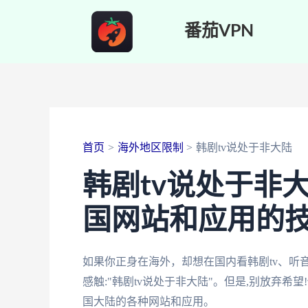
跳
番茄VPN
至
内
容
首页
海外地区限制
韩剧tv说处于非大陆
韩剧tv说处于非
国网站和应用的
如果你正身在海外，却想在国内看韩剧tv、听
感触:"韩剧tv说处于非大陆"。但是,别放弃希
国大陆的各种网站和应用。