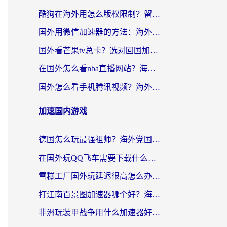
酷狗在海外用怎么版权限制？留学生亲测：3步解决听国内音乐难题
国外用微信加速器的方法：海外党无缝连接国内生活的实用指南
国外看芒果tv总卡？选对回国加速器，轻松追《浪姐》不费劲
在国外怎么看nba直播网站？海外党专属体育观赛指南，告别地区限制！
国外怎么看手机腾讯视频？海外党亲测有效的追剧加速器选择指南
加速国内游戏
德国怎么玩最强祖师？海外党国服游戏加速器选择全攻略（附宝可梦Online实测）
在国外玩QQ飞车需要下载什么加速器呢？海外党亲测有效的国服游戏加速指南
雪糕工厂国外玩延迟很高怎么办？海外玩家国服游戏加速终极攻略（附实测推荐）
打江南百景图加速器哪个好？海外党踩坑N次后，终于找到不卡的秘诀
非洲玩装甲战争用什么加速器好？海外党亲测有效的国服游戏加速方案