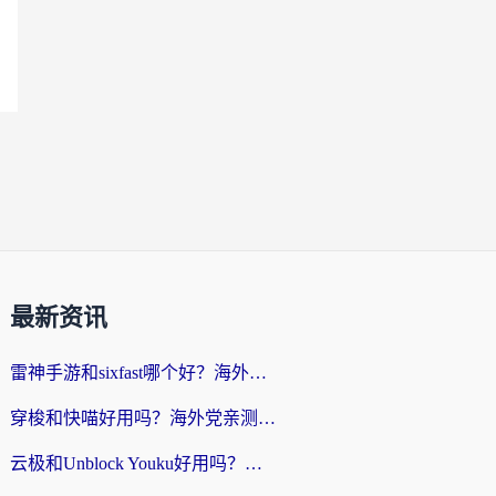
最新资讯
雷神手游和sixfast哪个好？海外党亲测3款回国加速器，教你选对不踩坑
穿梭和快喵好用吗？海外党亲测：小众加速器对比+番茄加速器深度体验
云极和Unblock Youku好用吗？海外党亲测+2026回国加速器避坑指南