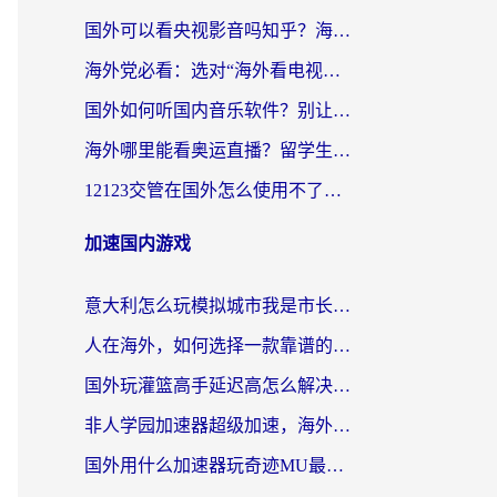
国外可以看央视影音吗知乎？海外党亲测有效的回国加速方案
海外党必看：选对“海外看电视剧软件”，再也不用愁国内剧刷不了
国外如何听国内音乐软件？别让地域限制，断了你的中文歌单
海外哪里能看奥运直播？留学生&海外华人必看的体育赛事观赛终极指南
12123交管在国外怎么使用不了？海外华人必看的无缝访问国内资源指南
加速国内游戏
意大利怎么玩模拟城市我是市长？海外党国服游戏加速终极攻略（附三国3量子特攻解决办法）
人在海外，如何选择一款靠谱的玩剑灵2加速器？
国外玩灌篮高手延迟高怎么解决？海外玩家国服游戏加速终极指南
非人学园加速器超级加速，海外玩家重返国服的通行证
国外用什么加速器玩奇迹MU最好？2026海外玩家国服游戏加速全攻略