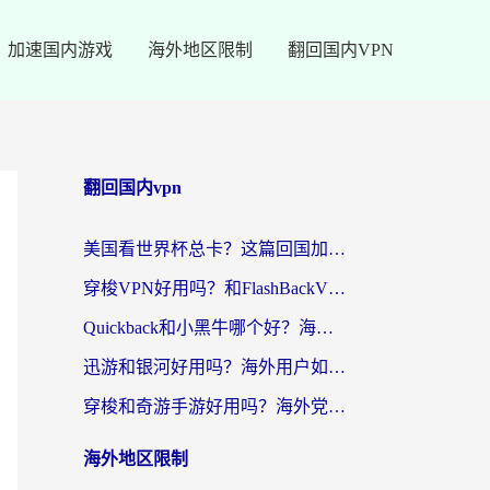
加速国内游戏
海外地区限制
翻回国内VPN
翻回国内vpn
美国看世界杯总卡？这篇回国加速器指南帮你无缝刷国内资源（附苹果手机VPN设置步骤）
穿梭VPN好用吗？和FlashBackVPN对比哪个回国效果更好？
Quickback和小黑牛哪个好？海外党亲测指南，选对回国加速器秒回国内
迅游和银河好用吗？海外用户如何选择回国加速器实现无缝访问国内资源
穿梭和奇游手游好用吗？海外党亲测3款回国加速器，附蜜蜂加速器七天试用攻略
海外地区限制