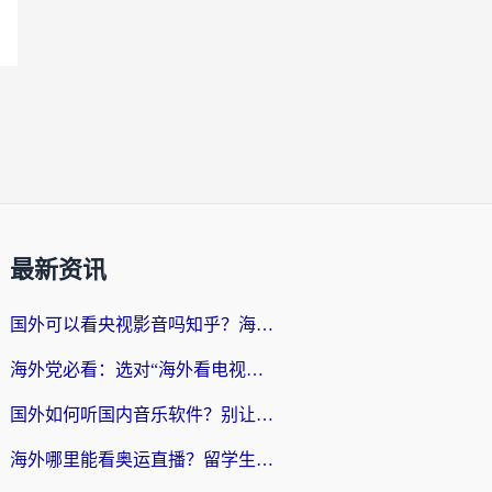
最新资讯
国外可以看央视影音吗知乎？海外党亲测有效的回国加速方案
海外党必看：选对“海外看电视剧软件”，再也不用愁国内剧刷不了
国外如何听国内音乐软件？别让地域限制，断了你的中文歌单
海外哪里能看奥运直播？留学生&海外华人必看的体育赛事观赛终极指南