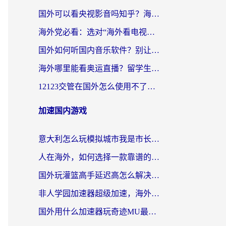
国外可以看央视影音吗知乎？海外党亲测有效的回国加速方案
海外党必看：选对“海外看电视剧软件”，再也不用愁国内剧刷不了
国外如何听国内音乐软件？别让地域限制，断了你的中文歌单
海外哪里能看奥运直播？留学生&海外华人必看的体育赛事观赛终极指南
12123交管在国外怎么使用不了？海外华人必看的无缝访问国内资源指南
加速国内游戏
意大利怎么玩模拟城市我是市长？海外党国服游戏加速终极攻略（附三国3量子特攻解决办法）
人在海外，如何选择一款靠谱的玩剑灵2加速器？
国外玩灌篮高手延迟高怎么解决？海外玩家国服游戏加速终极指南
非人学园加速器超级加速，海外玩家重返国服的通行证
国外用什么加速器玩奇迹MU最好？2026海外玩家国服游戏加速全攻略