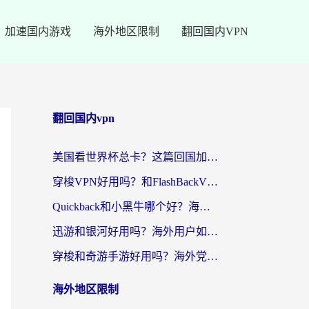
加速国内游戏
海外地区限制
翻回国内VPN
翻回国内vpn
美国看世界杯总卡？这篇回国加速器指南帮你无缝刷国内资源（附苹果手机VPN设置步骤）
穿梭VPN好用吗？和FlashBackVPN对比哪个回国效果更好？
Quickback和小黑牛哪个好？海外党亲测指南，选对回国加速器秒回国内
迅游和银河好用吗？海外用户如何选择回国加速器实现无缝访问国内资源
穿梭和奇游手游好用吗？海外党亲测3款回国加速器，附蜜蜂加速器七天试用攻略
海外地区限制