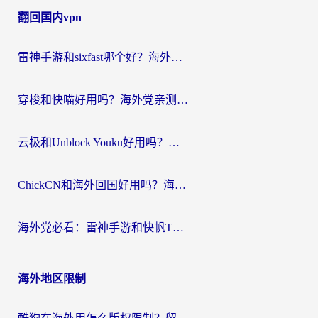
翻回国内vpn
导
航
雷神手游和sixfast哪个好？海外党亲测3款回国加速器，教你选对不踩坑
穿梭和快喵好用吗？海外党亲测：小众加速器对比+番茄加速器深度体验
云极和Unblock Youku好用吗？海外党亲测+2026回国加速器避坑指南
ChickCN和海外回国好用吗？海外党2026亲测：从手游到影音，选对加速器的3个关键
海外党必看：雷神手游和快帆TV版好用吗？3步选对回国加速器不踩坑
海外地区限制