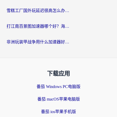
雪糕工厂国外玩延迟很高怎么办？海外玩家国服游戏加速终极攻略（附实测推荐）
打江南百景图加速器哪个好？海外党踩坑N次后，终于找到不卡的秘诀
非洲玩装甲战争用什么加速器好？海外党亲测有效的国服游戏加速方案
下载应用
番茄 Windows PC电脑版
番茄 macOS苹果电脑版
番茄 ios苹果手机版