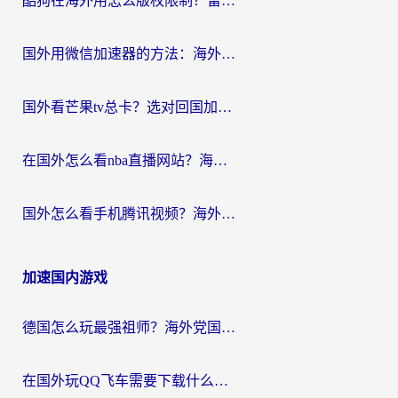
酷狗在海外用怎么版权限制？留学生亲测：3步解决听国内音乐难题
国外用微信加速器的方法：海外党无缝连接国内生活的实用指南
国外看芒果tv总卡？选对回国加速器，轻松追《浪姐》不费劲
在国外怎么看nba直播网站？海外党专属体育观赛指南，告别地区限制！
国外怎么看手机腾讯视频？海外党亲测有效的追剧加速器选择指南
加速国内游戏
德国怎么玩最强祖师？海外党国服游戏加速器选择全攻略（附宝可梦Online实测）
在国外玩QQ飞车需要下载什么加速器呢？海外党亲测有效的国服游戏加速指南