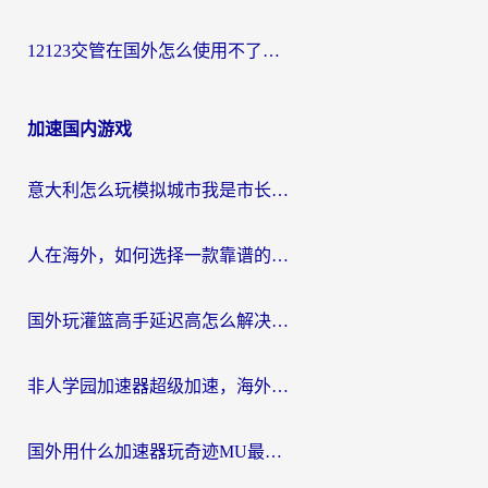
12123交管在国外怎么使用不了？海外华人必看的无缝访问国内资源指南
加速国内游戏
意大利怎么玩模拟城市我是市长？海外党国服游戏加速终极攻略（附三国3量子特攻解决办法）
人在海外，如何选择一款靠谱的玩剑灵2加速器？
国外玩灌篮高手延迟高怎么解决？海外玩家国服游戏加速终极指南
非人学园加速器超级加速，海外玩家重返国服的通行证
国外用什么加速器玩奇迹MU最好？2026海外玩家国服游戏加速全攻略