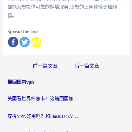
都能为您提供可靠的翻墙服务,让您的上网体验更加顺
畅。
Spread the love
文
←
前一篇文章
后一篇文章
→
章
翻回国内vpn
导
航
美国看世界杯总卡？这篇回国加速器指南帮你无缝刷国内资源（附苹果手机VPN设置步骤）
穿梭VPN好用吗？和FlashBackVPN对比哪个回国效果更好？