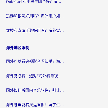
Quickback和小黑牛哪个好？海外党亲测指南，选对回国加速器秒回国内
迅游和银河好用吗？海外用户如何选择回国加速器实现无缝访问国内资源
穿梭和奇游手游好用吗？海外党亲测3款回国加速器，附蜜蜂加速器七天试用攻略
海外地区限制
国外可以看央视影音吗知乎？海外党亲测有效的回国加速方案
海外党必看：选对“海外看电视剧软件”，再也不用愁国内剧刷不了
国外如何听国内音乐软件？别让地域限制，断了你的中文歌单
海外哪里能看奥运直播？留学生&海外华人必看的体育赛事观赛终极指南