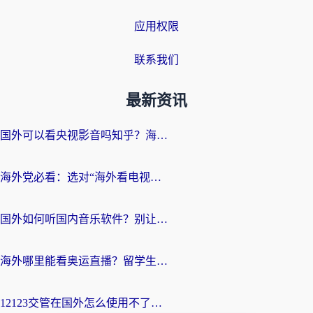
应用权限
联系我们
最新资讯
国外可以看央视影音吗知乎？海外党亲测有效的回国加速方案
海外党必看：选对“海外看电视剧软件”，再也不用愁国内剧刷不了
国外如何听国内音乐软件？别让地域限制，断了你的中文歌单
海外哪里能看奥运直播？留学生&海外华人必看的体育赛事观赛终极指南
12123交管在国外怎么使用不了？海外华人必看的无缝访问国内资源指南