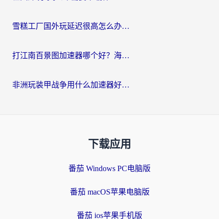
雪糕工厂国外玩延迟很高怎么办？海外玩家国服游戏加速终极攻略（附实测推荐）
打江南百景图加速器哪个好？海外党踩坑N次后，终于找到不卡的秘诀
非洲玩装甲战争用什么加速器好？海外党亲测有效的国服游戏加速方案
下载应用
番茄 Windows PC电脑版
番茄 macOS苹果电脑版
番茄 ios苹果手机版