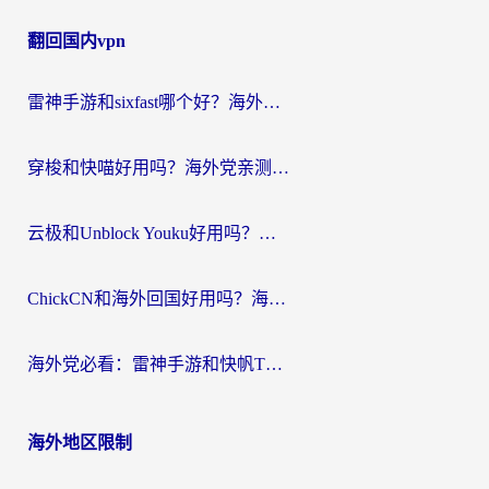
章
翻回国内vpn
导
航
雷神手游和sixfast哪个好？海外党亲测3款回国加速器，教你选对不踩坑
穿梭和快喵好用吗？海外党亲测：小众加速器对比+番茄加速器深度体验
云极和Unblock Youku好用吗？海外党亲测+2026回国加速器避坑指南
ChickCN和海外回国好用吗？海外党2026亲测：从手游到影音，选对加速器的3个关键
海外党必看：雷神手游和快帆TV版好用吗？3步选对回国加速器不踩坑
海外地区限制