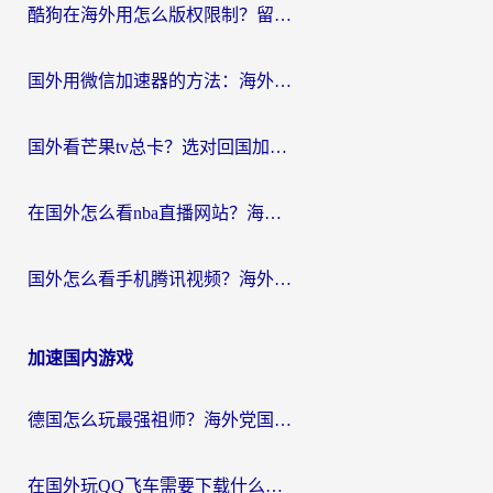
酷狗在海外用怎么版权限制？留学生亲测：3步解决听国内音乐难题
国外用微信加速器的方法：海外党无缝连接国内生活的实用指南
国外看芒果tv总卡？选对回国加速器，轻松追《浪姐》不费劲
在国外怎么看nba直播网站？海外党专属体育观赛指南，告别地区限制！
国外怎么看手机腾讯视频？海外党亲测有效的追剧加速器选择指南
加速国内游戏
德国怎么玩最强祖师？海外党国服游戏加速器选择全攻略（附宝可梦Online实测）
在国外玩QQ飞车需要下载什么加速器呢？海外党亲测有效的国服游戏加速指南