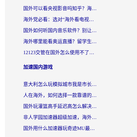
国外可以看央视影音吗知乎？海外党亲测有效的回国加速方案
海外党必看：选对“海外看电视剧软件”，再也不用愁国内剧刷不了
国外如何听国内音乐软件？别让地域限制，断了你的中文歌单
海外哪里能看奥运直播？留学生&海外华人必看的体育赛事观赛终极指南
12123交管在国外怎么使用不了？海外华人必看的无缝访问国内资源指南
加速国内游戏
意大利怎么玩模拟城市我是市长？海外党国服游戏加速终极攻略（附三国3量子特攻解决办法）
人在海外，如何选择一款靠谱的玩剑灵2加速器？
国外玩灌篮高手延迟高怎么解决？海外玩家国服游戏加速终极指南
非人学园加速器超级加速，海外玩家重返国服的通行证
国外用什么加速器玩奇迹MU最好？2026海外玩家国服游戏加速全攻略