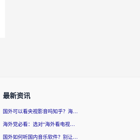
最新资讯
国外可以看央视影音吗知乎？海外党亲测有效的回国加速方案
海外党必看：选对“海外看电视剧软件”，再也不用愁国内剧刷不了
国外如何听国内音乐软件？别让地域限制，断了你的中文歌单