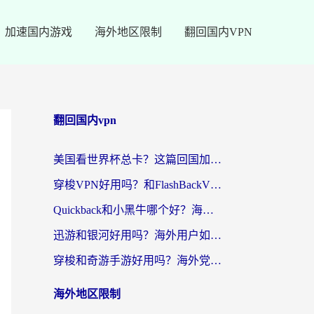
加速国内游戏
海外地区限制
翻回国内VPN
翻回国内vpn
美国看世界杯总卡？这篇回国加速器指南帮你无缝刷国内资源（附苹果手机VPN设置步骤）
穿梭VPN好用吗？和FlashBackVPN对比哪个回国效果更好？
Quickback和小黑牛哪个好？海外党亲测指南，选对回国加速器秒回国内
迅游和银河好用吗？海外用户如何选择回国加速器实现无缝访问国内资源
穿梭和奇游手游好用吗？海外党亲测3款回国加速器，附蜜蜂加速器七天试用攻略
海外地区限制